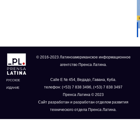
© 2016-2023 Латиноамериканское информационное
агентство Пренса Латина.
Calle E № 454, Ведадо, Гавана, Куба.
РУССКОЕ
телефон: (+53) 7 838 3496, (+53) 7 838 3497
ИЗДАНИЕ
Пренса Латина © 2023
Сайт разработан и разработан отделом развития
технического отдела Пренса Латина.