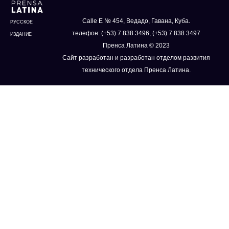
Calle E № 454, Ведадо, Гавана, Куба.
РУССКОЕ
телефон: (+53) 7 838 3496, (+53) 7 838 3497
ИЗДАНИЕ
Пренса Латина © 2023
Сайт разработан и разработан отделом развития
технического отдела Пренса Латина.