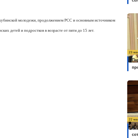
со
й кубинской молодежи, продолжением PCC и основным источником
их детей и подростков в возрасте от пяти до 15 лет.
23 ма
Па
пр
22 ма
Ку
со