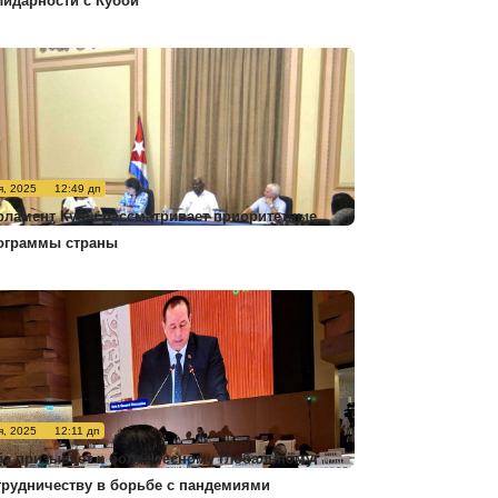
лидарности с Кубой
я, 2025
12:49 дп
рламент Кубы рассматривает приоритетные
ограммы страны
я, 2025
12:11 дп
ба призывает к более тесному глобальному
трудничеству в борьбе с пандемиями