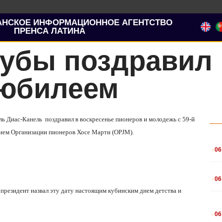
АНСКОЕ ИНФОРМАЦИОННОЕ АГЕНТСТВО
ПРЕНСА ЛАТИНА
Кубы поздравил
 юбилеем
ль Диас-Канель
поздравил в воскресенье пионеров и молодежь с 59-й
ием Организации пионеров Хосе Марти (OPJM).
.
06
.
06
, президент назвал эту дату настоящим кубинским днем
детства и
.
06