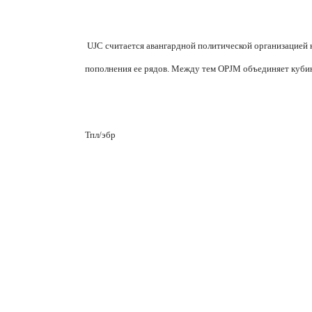
UJC считается авангардной политической организацие
пополнения ее рядов. Между тем OPJM объединяет кубинск
Тпл/эбр