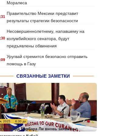
Моралеса
Правительство Мексики представит
:31
результаты стратегии безопасности
Несовершеннолетнему, напавшему на
:30
колумбийского сенатора, будут
предъявлены обвинения
Уругвай стремится безопасно отправить
:09
помощь в Газу
СВЯЗАННЫЕ ЗАМЕТКИ
я, 2025
6:30 дп
р Окленда Барбара Ли вновь заявила о