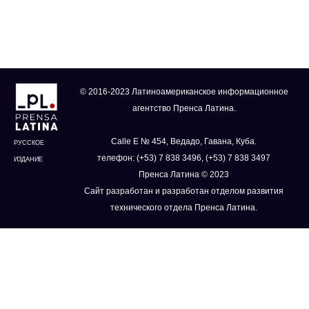
© 2016-2023 Латиноамериканское информационное
агентство Пренса Латина.
Calle E № 454, Ведадо, Гавана, Куба.
РУССКОЕ
телефон: (+53) 7 838 3496, (+53) 7 838 3497
ИЗДАНИЕ
Пренса Латина © 2023
Сайт разработан и разработан отделом развития
технического отдела Пренса Латина.