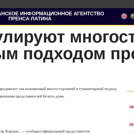
АНСКОЕ ИНФОРМАЦИОННОЕ АГЕНТСТВО
ПРЕНСА ЛАТИНА
лируют многос
ым подходом пр
 продвигает так называемый многосторонний и гуманитарный подход
явлениям представителей Белого дома.
.
06
.
06
 на Каракас, — сообщил официальный представитель