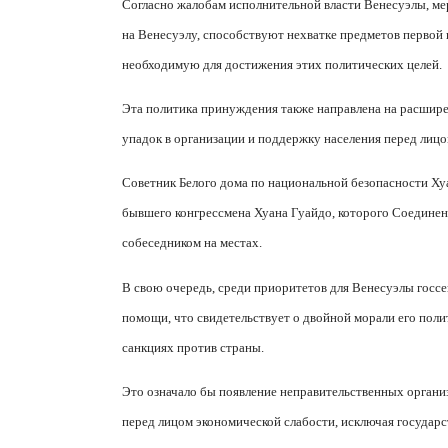
Согласно жалобам исполнительной власти Венесуэлы, м
на Венесуэлу, способствуют нехватке предметов первой
необходимую для достижения этих политических целей.
Эта политика принуждения также направлена
на расшире
упадок в организации и поддержку насел
ения перед лицо
Советник Белого дома по национальной безопасности Ху
бывшего конгрессмена Хуана Гуайдо, которого Соедине
собеседником на местах.
В свою очередь, среди приоритетов для Венесуэлы госс
помощи, что свидетельствует о двойной морали его пол
санкциях против страны.
Это означало бы появление неправительственных органи
перед лицом экономической слабости, исключая государ