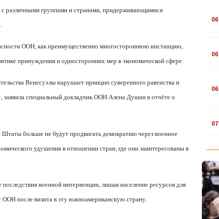
ей с различными группами и странами, придерживающимися
.
06
.
.
пасности ООН, как преимущественно многостороннюю инстанцию,
06
литике принуждения и односторонних мер в экономической сфере.
.
тельства Венесуэлы нарушает принцип суверенного равенства и
06
», заявила специальный докладчик ООН Алена Душан в отчёте о
.
07
 Штаты больше не будут продвигать демократию через военное
омического удушения в отношении стран, где они заинтересованы в
 последствия военной интервенции, лишая население ресурсов для
т ООН после визита в эту южноамериканскую страну.