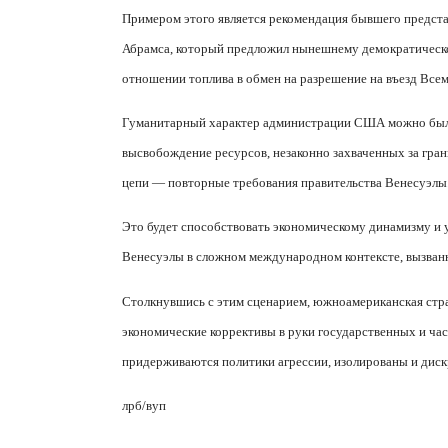
Примером этого является рекомендация бывшего предст
Абрамса, который предложил нынешнему демократическо
отношении топлива в обмен на разрешение на въезд Все
Гуманитарный характер администрации США можно было
высвобождение ресурсов, незаконно захваченных за гра
цепи — повторные требования правительства Венесуэлы
Это будет способствовать экономическому динамизму и
Венесуэлы в сложном международном контексте, вызван
Столкнувшись с этим сценарием, южноамериканская стр
экономические коррективы в руки государственных и час
придерживаются политики агрессии, изолированы и дис
лрб/вуп