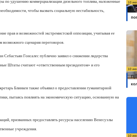
еры по удушению коммерциализации дизельного топлива, наложенные
10 ию
Бо
 необходимости, чтобы вызвать социальную нестабильность,
по
ние прав и возможностей экстремистской оппозиции, учитывая ее
м возможного сценария переговоров.
ан Себастьян Гонсалес публично заявил о снижении лидерства
нные Штаты считают «ответственным президентом» и его
10 ию
Пр
ко
екретарь Блинкен также объявил о предоставлении гуманитарной
итики, пытаясь повлиять на экономическую ситуацию, основанную на
заций, призванных предоставлять ресурсы населению Венесуэлы
ственные учреждения.
10 ию