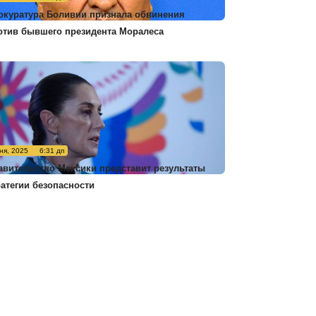
окуратура Боливии признала обвинения
отив бывшего президента Моралеса
ня, 2025
6:31 дп
авительство Мексики представит результаты
ратегии безопасности