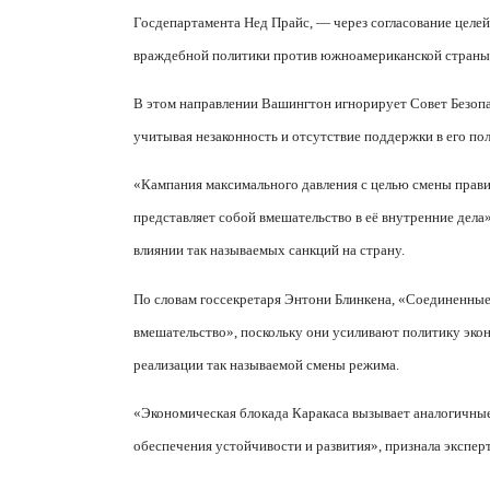
Госдепартамента Нед Прайс, — через согласование цел
враждебной политики против южноамериканской страны
В этом направлении Вашингтон игнорирует Совет Безо
учитывая незаконность и отсутствие поддержки в его по
«Кампания максимального давления с целью смены прави
представляет собой вмешательство в её внутренние дела
влиянии так называемых санкций на страну.
По словам госсекретаря Энтони Блинкена, «Соединенные
вмешательство», поскольку они усиливают политику экон
реализации так называемой смены режима.
«Экономическая блокада Каракаса вызывает аналогичные
обеспечения устойчивости и развития», признала экспер