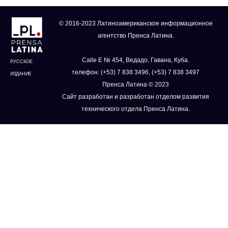
© 2016-2023 Латиноамериканское информационное
агентство Пренса Латина.
Calle E № 454, Ведадо, Гавана, Куба.
РУССКОЕ
телефон: (+53) 7 838 3496, (+53) 7 838 3497
ИЗДАНИЕ
Пренса Латина © 2023
Сайт разработан и разработан отделом развития
технического отдела Пренса Латина.