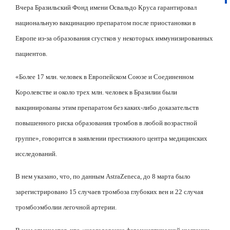
Вчера Бразильский Фонд имени Освальдо Круса гарантировал
национальную вакцинацию препаратом после приостановки в
Европе из-за образования сгустков у некоторых иммунизированных
пациентов.
«Более 17 млн. человек в Европейском Союзе и Соединенном
Королевстве и около трех млн. человек в Бразилии были
вакцинированы этим препаратом без каких-либо доказательств
повышенного риска образования тромбов в любой возрастной
группе», говорится в заявлении престижного центра медицинских
исследований.
В нем указано, что, по данным
AstraZeneca
, до 8 марта было
зарегистрировано 15 случаев тромбоза глубоких вен и 22 случая
тромбоэмболии легочной артерии.