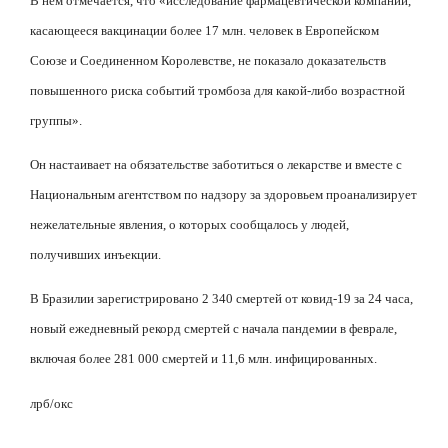
В нем отмечается, что «исследование фармацевтической компании,
касающееся вакцинации более 17 млн. человек в Европейском
Союзе и Соединенном Королевстве, не показало доказательств
повышенного риска событий тромбоза для какой-либо возрастной
группы».
Он настаивает на обязательстве заботиться о лекарстве и вместе с
Национальным агентством по надзору за здоровьем проанализирует
нежелательные явления, о которых сообщалось у людей,
получивших инъекции.
В Бразилии зарегистрировано 2 340 смертей от ковид-19 за 24 часа,
новый ежедневный рекорд смертей с начала пандемии в феврале,
включая более 281 000 смертей и 11,6 млн. инфицированных.
лрб
/
окс