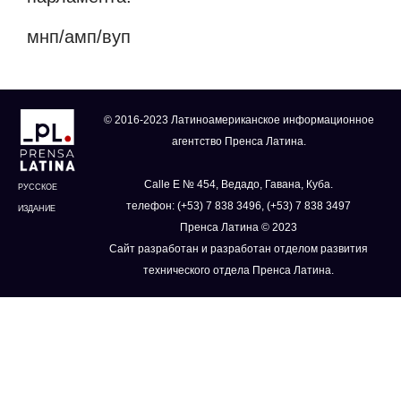
мнп/амп/вуп
© 2016-2023 Латиноамериканское информационное
агентство Пренса Латина.
Calle E № 454, Ведадо, Гавана, Куба.
РУССКОЕ
телефон: (+53) 7 838 3496, (+53) 7 838 3497
ИЗДАНИЕ
Пренса Латина © 2023
Сайт разработан и разработан отделом развития
технического отдела Пренса Латина.