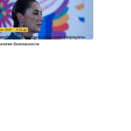
ня, 2025
6:31 дп
авительство Мексики представит результаты
ратегии безопасности