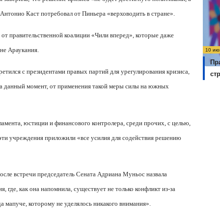
Антонио Каст потребовал от Пиньера «верховодить в стране».
 от правительственной коалиции «Чили вперед», которые даже
не Араукания.
10 ию
Пр
ретился с президентами правых партий для урегулирования кризиса,
ст
 на данный момент, от применения такой меры силы на южных
ламента, юстиции и финансового контролера, среди прочих, с целью,
 эти учреждения приложили «все усилия для содействия решению
после встречи председатель Сената Адриана Муньос назвала
 где, как она напомнила, существует не только конфликт из-за
да мапуче, которому не уделялось никакого внимания».