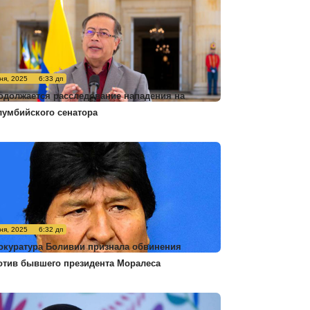
ня, 2025
6:33 дп
одолжается расследование нападения на
лумбийского сенатора
ня, 2025
6:32 дп
окуратура Боливии признала обвинения
отив бывшего президента Моралеса