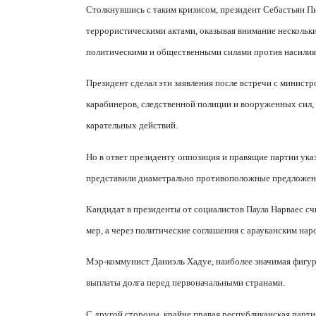
Столкнувшись с таким кризисом, президент Себастьян Пин
террористическими актами, оказывая внимание нескольк
политическими и общественными силами против насилия
Президент сделал эти заявления после встречи с минис
карабинеров, следственной полиции и вооруженных сил,
карательных действий.
Но в ответ президенту оппозиция и правящие партии указ
представили диаметрально противоположные предложен
Кандидат в президенты от социалистов Паула Нарваес сч
мер, а через политические соглашения с арауканским нар
Мэр-коммунист Даниэль Хадуе, наиболее значимая фигура 
выплаты долга перед первоначальными странами.
С другой стороны, крайне правая республиканская партия