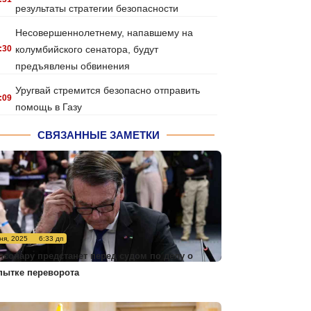
результаты стратегии безопасности
Несовершеннолетнему, напавшему на
:30
колумбийского сенатора, будут
предъявлены обвинения
Уругвай стремится безопасно отправить
:09
помощь в Газу
СВЯЗАННЫЕ ЗАМЕТКИ
ня, 2025
6:33 дп
лсонару предстанет перед судом по делу о
пытке переворота