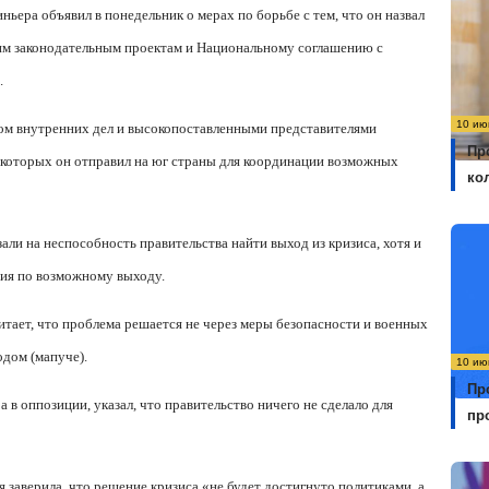
ьера объявил в понедельник о мерах по борьбе с тем, что он назвал
им законодательным проектам и Национальному соглашению с
.
10 ию
тром внутренних дел и высокопоставленными представителями
Пр
 которых он отправил на юг страны для координации возможных
ко
али на неспособность правительства найти выход из кризиса, хотя и
ия по возможному выходу.
итает, что проблема решается не через меры безопасности и военных
одом (мапуче).
10 ию
Пр
в оппозиции, указал, что правительство ничего не сделало для
пр
 заверила, что решение кризиса «не будет достигнуто политиками, а