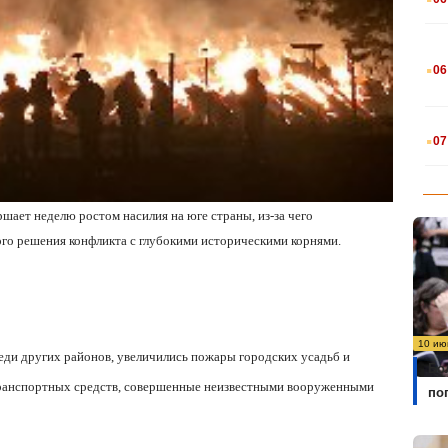
.
06
.
07
ршает неделю ростом насилия на юге страны, из-за чего
ого решения конфликта с глубокими историческими корнями.
10 ию
еди других районов, увеличились пожары городских усадьб и
Бо
транспортных средств, совершенные неизвестными вооруженными
по