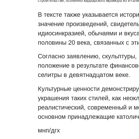
строительстве, особенно каррарского мрамора из Итали
В тексте также указывается истор
значение произведений, свидетел
идиосинкразией, обычаями и вкус
половины 20 века, связанных с э
Согласно заявлению, скульптуры,
положение в результате финансово
селитры в девятнадцатом веке.
Культурные ценности демонстрирую
украшения таких стилей, как неок
реалистический, современный и м
основном принадлежащие католич
мнп/дгх