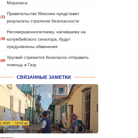
Моралеса
Правительство Мексики представит
:31
результаты стратегии безопасности
Несовершеннолетнему, напавшему на
:30
колумбийского сенатора, будут
предъявлены обвинения
Уругвай стремится безопасно отправить
:09
помощь в Газу
СВЯЗАННЫЕ ЗАМЕТКИ
я, 2025
12:52 дп
 Кубе готовится семинар по туризму и