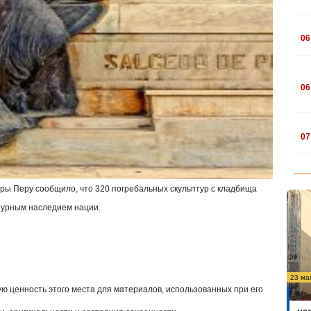
.
06
.
06
.
07
уры Перу сообщило, что 320 погребальных скульптур с кладбища
турным наследием нации.
23 ма
ю ценность этого места для материалов, использованных при его
На