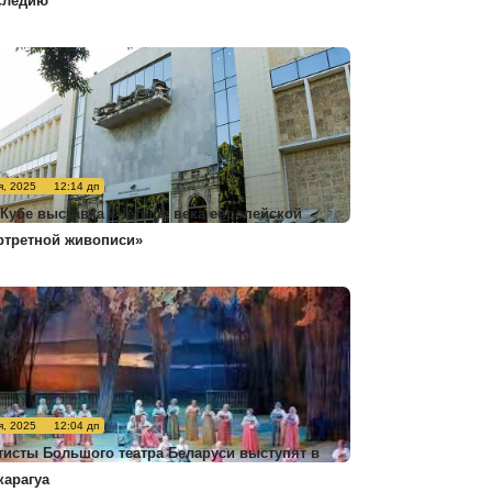
следию
я, 2025
12:14 дп
 Кубе выставка «Четыре века европейской
ртретной живописи»
я, 2025
12:04 дп
тисты Большого театра Беларуси выступят в
карагуа