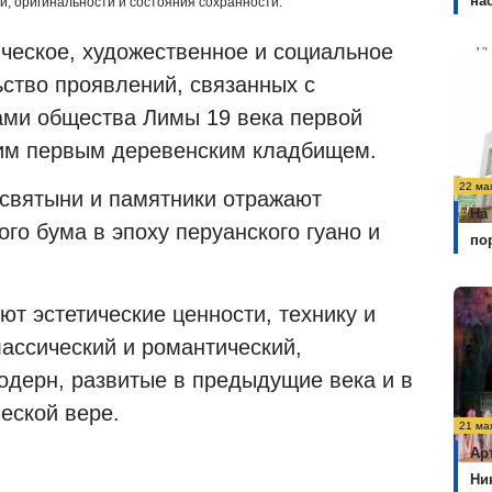
на
и, оригинальности и состояния сохранности.
ическое, художественное и социальное
ьство проявлений, связанных с
ами общества Лимы 19 века первой
тим первым деревенским кладбищем.
22 ма
 святыни и памятники отражают
На
го бума в эпоху перуанского гуано и
по
т эстетические ценности, технику и
лассический и романтический,
одерн, развитые в предыдущие века и в
еской вере.
21 ма
Ар
Ни