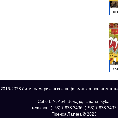
Ку
со
20 ма
Пр
со
 2016-2023 Латиноамериканское информационное агентств
Calle E № 454, Ведадо, Гавана, Куба.
телефон: (+53) 7 838 3496, (+53) 7 838 3497
Пренса Латина © 2023