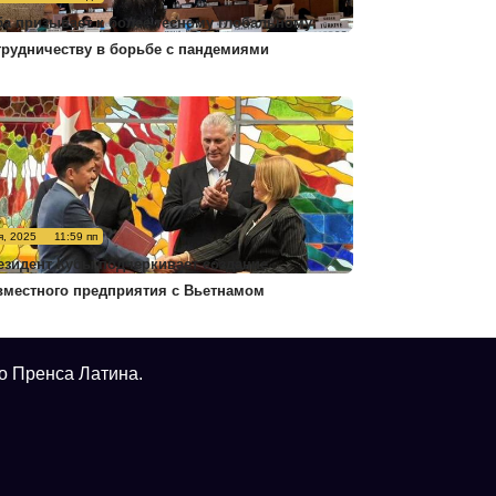
ба призывает к более тесному глобальному
трудничеству в борьбе с пандемиями
я, 2025
11:59 пп
езидент Кубы подчеркивает создание
вместного предприятия с Вьетнамом
о Пренса Латина.