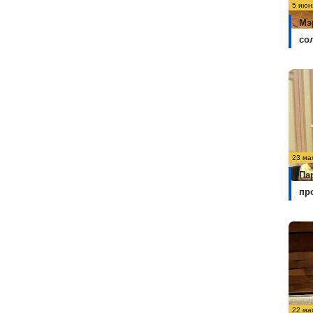
5 июн
Мэ
со
23 ма
Па
пр
22 ма