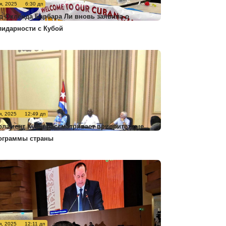
я, 2025
6:30 дп
р Окленда Барбара Ли вновь заявила о
лидарности с Кубой
я, 2025
12:49 дп
рламент Кубы рассматривает приоритетные
ограммы страны
я, 2025
12:11 дп