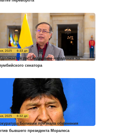
пытке переворота
ня, 2025
6:33 дп
одолжается расследование нападения на
лумбийского сенатора
ня, 2025
6:32 дп
окуратура Боливии признала обвинения
отив бывшего президента Моралеса