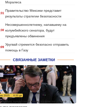
Моралеса
Правительство Мексики представит
:31
результаты стратегии безопасности
Несовершеннолетнему, напавшему на
:30
колумбийского сенатора, будут
предъявлены обвинения
Уругвай стремится безопасно отправить
:09
помощь в Газу
СВЯЗАННЫЕ ЗАМЕТКИ
ня, 2025
6:33 дп
лсонару предстанет перед судом по делу о