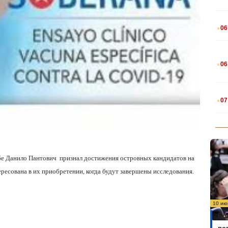
.
06
.
06
.
07
убе Данило Пантович
признал достижения островных кандидатов на
тересована в их приобретении, когда будут завершены исследования.
10 ию
Бо