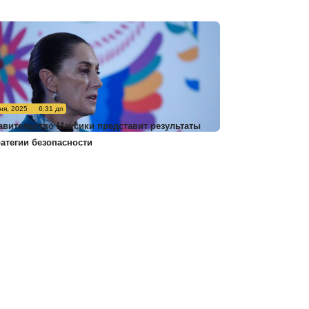
ня, 2025
6:31 дп
авительство Мексики представит результаты
ратегии безопасности