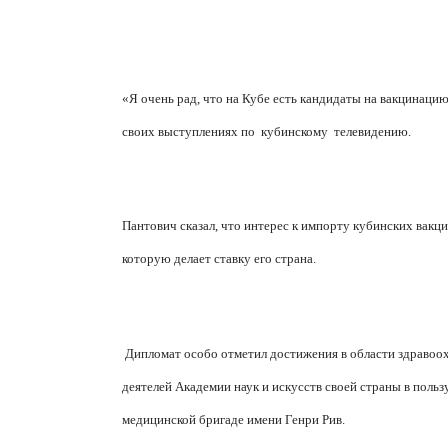
«Я очень рад, что на Кубе есть кандидаты на вакцинацию
своих выступлениях по
кубинскому
телевидению.
Пантович сказал, что интерес к импорту кубинских вакц
которую делает ставку его страна.
Дипломат особо отметил достижения в области здравоо
деятелей Академии наук и искусств своей страны в поль
медицинской бригаде имени Генри Рив.