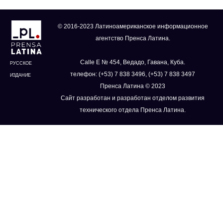
© 2016-2023 Латиноамериканское информационное
агентство Пренса Латина.
Calle E № 454, Ведадо, Гавана, Куба.
РУССКОЕ
телефон: (+53) 7 838 3496, (+53) 7 838 3497
ИЗДАНИЕ
Пренса Латина © 2023
Сайт разработан и разработан отделом развития
технического отдела Пренса Латина.