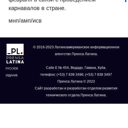
карнавалов в стране.
мнп/амп/исв
© 2016-2023 Латиноамериканское информационное
агентство Пренса Латина.
Calle E № 454, Ведадо, Гавана, Куба.
РУССКОЕ
телефон: (+53) 7 838 3496, (+53) 7 838 3497
ИЗДАНИЕ
Пренса Латина © 2023
Сайт разработан и разработан отделом развития
технического отдела Пренса Латина.