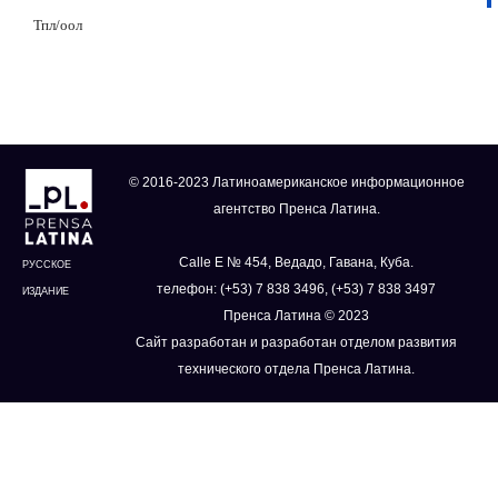
Тпл/оол
© 2016-2023 Латиноамериканское информационное
агентство Пренса Латина.
Calle E № 454, Ведадо, Гавана, Куба.
РУССКОЕ
телефон: (+53) 7 838 3496, (+53) 7 838 3497
ИЗДАНИЕ
Пренса Латина © 2023
Сайт разработан и разработан отделом развития
технического отдела Пренса Латина.