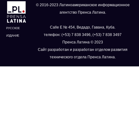
© 2016-2023 Латиноамериканское информационное
агентство Пренса Латина.
Calle E № 454, Ведадо, Гавана, Куба.
РУССКОЕ
телефон: (+53) 7 838 3496, (+53) 7 838 3497
ИЗДАНИЕ
Пренса Латина © 2023
Сайт разработан и разработан отделом развития
технического отдела Пренса Латина.