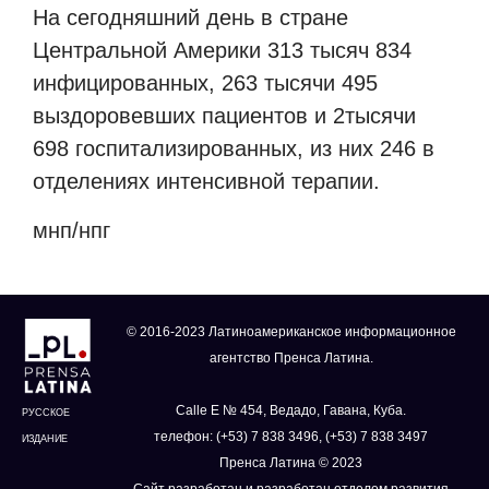
На сегодняшний день в стране
Центральной Америки 313 тысяч 834
инфицированных, 263 тысячи 495
выздоровевших пациентов и 2тысячи
698 госпитализированных, из них 246 в
отделениях интенсивной терапии.
мнп/нпг
© 2016-2023 Латиноамериканское информационное
агентство Пренса Латина.
Calle E № 454, Ведадо, Гавана, Куба.
РУССКОЕ
телефон: (+53) 7 838 3496, (+53) 7 838 3497
ИЗДАНИЕ
Пренса Латина © 2023
Сайт разработан и разработан отделом развития