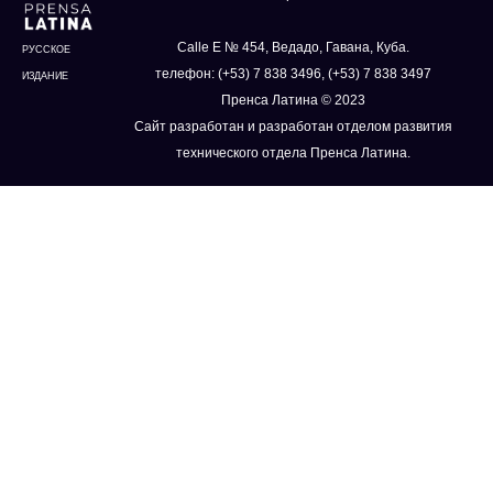
Calle E № 454, Ведадо, Гавана, Куба.
РУССКОЕ
телефон: (+53) 7 838 3496, (+53) 7 838 3497
ИЗДАНИЕ
Пренса Латина © 2023
Сайт разработан и разработан отделом развития
технического отдела Пренса Латина.