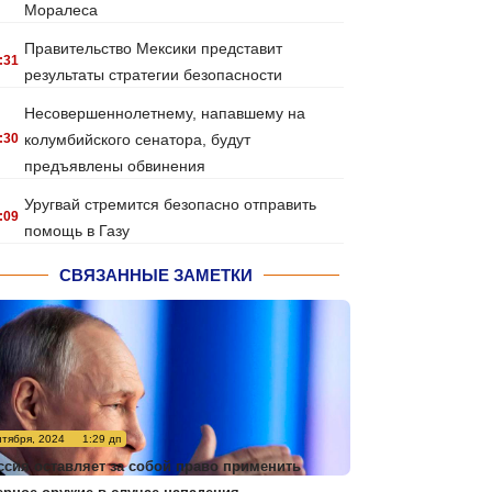
Моралеса
Правительство Мексики представит
:31
результаты стратегии безопасности
Несовершеннолетнему, напавшему на
:30
колумбийского сенатора, будут
предъявлены обвинения
Уругвай стремится безопасно отправить
:09
помощь в Газу
СВЯЗАННЫЕ ЗАМЕТКИ
нтября, 2024
1:29 дп
ссия оставляет за собой право применить