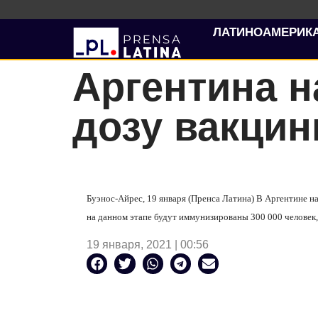
ЛАТИНОАМЕРИК
Аргентина н
дозу вакцин
Буэнос-Айрес, 19 января (Пренса Латина) В Аргентине на
на данном этапе будут иммунизированы 300 000 человек,
19 января, 2021 | 00:56