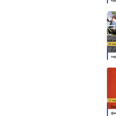
яд
26 ма
Ро
те
12 ма
Ви
фи