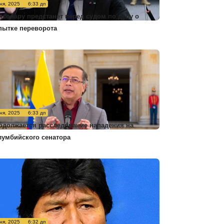
ня, 2025
6:33 дп
лсонару предстанет перед судом по делу о
пытке переворота
ня, 2025
6:33 дп
одолжается расследование нападения на
лумбийского сенатора
ня, 2025
6:32 дп