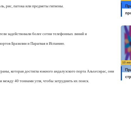
Пр
ль, рис, патока или предметы гигиены.
пр
атели задействовали более сотни телефонных линий и
портов Бразилии и Парагвая в Испанию.
10 ию
Пр
раны, которая достигла южного андалузского порта Альхесирас, они
ст
и между 40 тоннами угля, чтобы затруднить их поиск.