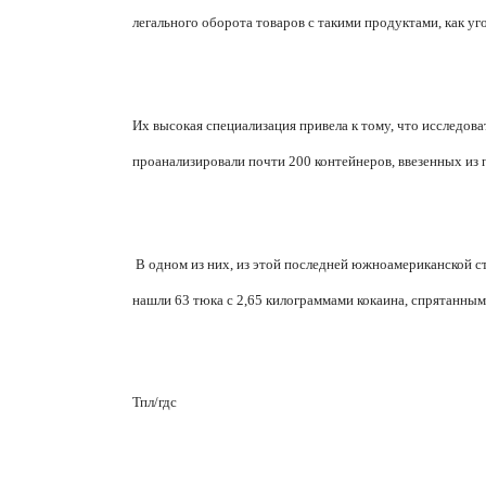
легального оборота товаров с такими продуктами, как уго
Их высокая специализация привела к тому, что исследов
проанализировали почти 200 контейнеров, ввезенных из 
В одном из них, из этой последней южноамериканской ст
нашли 63 тюка с 2,65 килограммами кокаина, спрятанным
Тпл/гдс