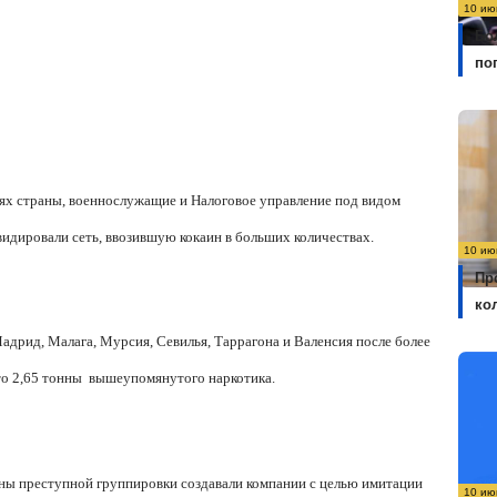
10 ию
Бо
по
тях страны, военнослужащие и Налоговое управление под видом
идировали сеть, ввозившую кокаин в больших количествах.
10 ию
Пр
ко
Мадрид, Малага, Мурсия, Севилья, Таррагона и Валенсия после более
то 2,65 тонны
вышеупомянутого наркотика.
ны преступной группировки создавали компании с целью имитации
10 ию