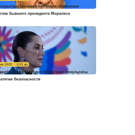
окуратура Боливии признала обвинения
отив бывшего президента Моралеса
ня, 2025
6:31 дп
авительство Мексики представит результаты
ратегии безопасности