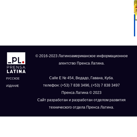
© 2016-2023 Латиноамериканское информационное
агентство Пренса Латина.
Calle E № 454, Ведадо, Гавана, Куба.
РУССКОЕ
телефон: (+53) 7 838 3496, (+53) 7 838 3497
ИЗДАНИЕ
Пренса Латина © 2023
Сайт разработан и разработан отделом развития
технического отдела Пренса Латина.