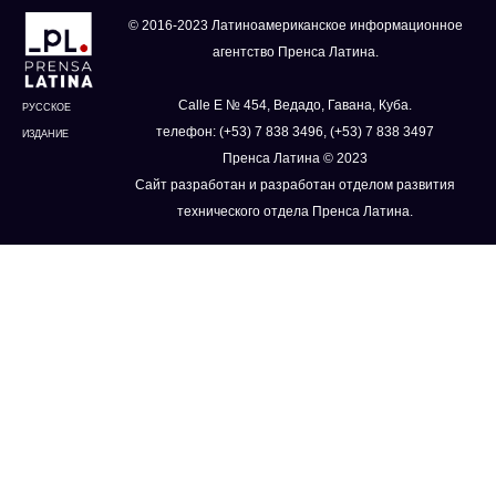
© 2016-2023 Латиноамериканское информационное
агентство Пренса Латина.
Calle E № 454, Ведадо, Гавана, Куба.
РУССКОЕ
телефон: (+53) 7 838 3496, (+53) 7 838 3497
ИЗДАНИЕ
Пренса Латина © 2023
Сайт разработан и разработан отделом развития
технического отдела Пренса Латина.