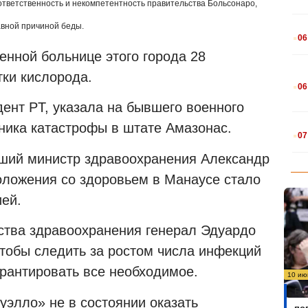
тветственность и некомпетентность правительства Больсонаро,
авной причиной беды.
.
06
енной больнице этого города 28
тки кислорода.
.
06
ент PT, указала на бывшего военного
.
вника катастрофы в штате Амазонас.
07
вший министр здравоохранения Александр
оложения со здоровьем в Манаусе стало
ей.
ства здравоохранения генерал Эдуардо
чтобы следить за ростом числа инфекций
арантировать все необходимое.
10 ию
Бо
уэлло» не в состоянии оказать