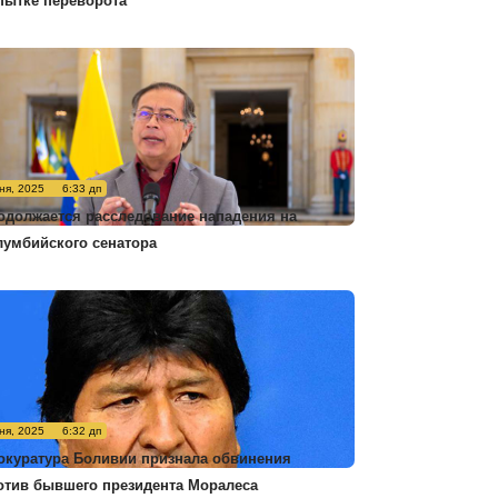
пытке переворота
ня, 2025
6:33 дп
одолжается расследование нападения на
лумбийского сенатора
ня, 2025
6:32 дп
окуратура Боливии признала обвинения
отив бывшего президента Моралеса