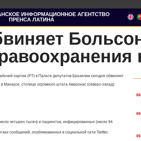
АНСКОЕ ИНФОРМАЦИОННОЕ АГЕНТСТВО
ПРЕНСА ЛАТИНА
бвиняет Больсо
равоохранения 
абочей партии (PT) в Палате депутатов Бразилии сегодня обвиняют
в Манаусе, столице огромного штата Амазонас (северо-запад).
.
06
.
06
(около четырех тысяч) и пациентов, инфицированных (около 94
.
тках сообщений, опубликованных в социальной сети Twitter,
06