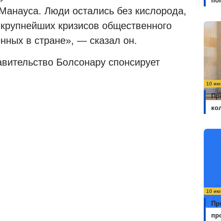
по
анауса. Люди остались без кислорода,
з крупнейших кризисов общественного
нных в стране», — сказал он.
вительство Болсонару спонсирует
10 ию
Пр
ко
10 ию
Пр
пр