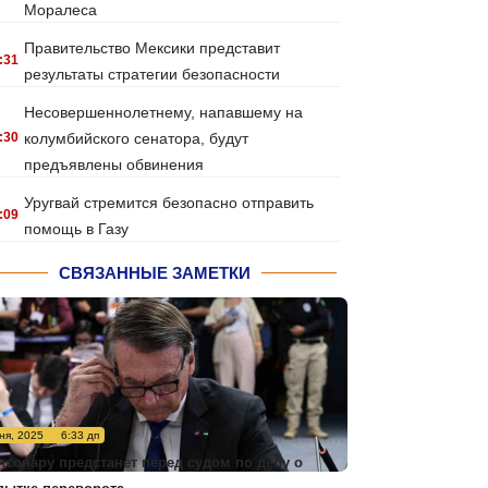
Моралеса
Правительство Мексики представит
:31
результаты стратегии безопасности
Несовершеннолетнему, напавшему на
:30
колумбийского сенатора, будут
предъявлены обвинения
Уругвай стремится безопасно отправить
:09
помощь в Газу
СВЯЗАННЫЕ ЗАМЕТКИ
ня, 2025
6:33 дп
лсонару предстанет перед судом по делу о