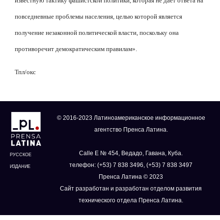
известную тактику фашистской политики, которая не дает ответа на
повседневные проблемы населения, целью которой является
получение незаконной политической власти, поскольку она
противоречит демократическим правилам».
Тпл/окс
© 2016-2023 Латиноамериканское информационное
агентство Пренса Латина.
Calle E № 454, Ведадо, Гавана, Куба.
РУССКОЕ
телефон: (+53) 7 838 3496, (+53) 7 838 3497
ИЗДАНИЕ
Пренса Латина © 2023
Сайт разработан и разработан отделом развития
технического отдела Пренса Латина.