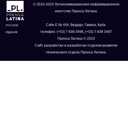
© 2016-2023 Латиноамериканское информационное
агентство Пренса Латина.
Calle E № 454, Ведадо, Гавана, Куба.
РУССКОЕ
телефон: (+53) 7 838 3496, (+53) 7 838 3497
ИЗДАНИЕ
Пренса Латина © 2023
Сайт разработан и разработан отделом развития
технического отдела Пренса Латина.