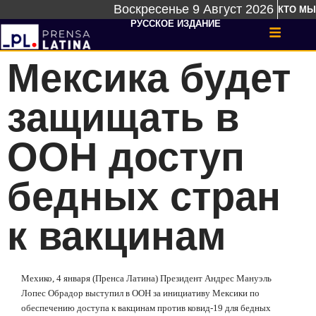
Воскресенье 9 Август 2026
КТО МЫ
РУССКОЕ ИЗДАНИЕ
Мексика будет
защищать в
ООН доступ
бедных стран
к вакцинам
Мехико, 4 января (Пренса Латина) Президент Андрес Мануэль
Лопес Обрадор выступил в ООН за инициативу Мексики по
обеспечению доступа к вакцинам против ковид-19 для бедных