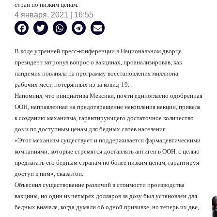
стран по низким ценам.
4 января, 2021 | 16:55
В ходе утренней пресс-конференции в Национальном дворце
президент затронул вопрос о вакцинах, проанализировав, как
пандемия повлияла на программу восстановления миллиона
рабочих мест, потерянных из-за ковид-19.
Напомнил, что инициатива Мексики, почти единогласно одобренная
ООН, направленная на предотвращение накопления вакцин, привела
к созданию механизма, гарантирующего достаточное количество
доз и по доступным ценам для бедных слоев населения.
«Этот механизм существует и поддерживается фармацевтическими
компаниями, которые стремятся доставлять антиген в ООН, с целью
предлагать его бедным странам по более низким ценам, гарантируя
доступ к ним», сказал он.
Объяснил существование различий в стоимости производства
вакцины, но один из четырех долларов за дозу был установлен для
бедных вначале, когда думали об одной прививке, но теперь их две,