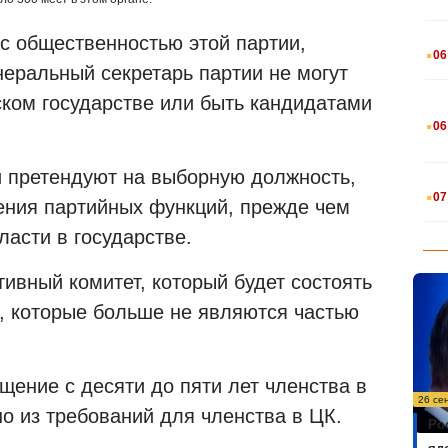
.
 с общественностью этой партии,
06
неральный секретарь партии не могут
ком государстве или быть кандидатами
.
06
ни претендуют на выборную должность,
.
07
ения партийных функций, прежде чем
ласти в государстве.
тивный комитет, который будет состоять
а, которые больше не являются частью
щение с десяти до пяти лет членства в
26 се
но из требований для членства в ЦК.
Ро