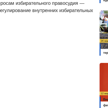
яд
просам избирательного правосудия —
 регулирование внутренних избирательных
26 ма
Ро
те
12 ма
Ви
фи