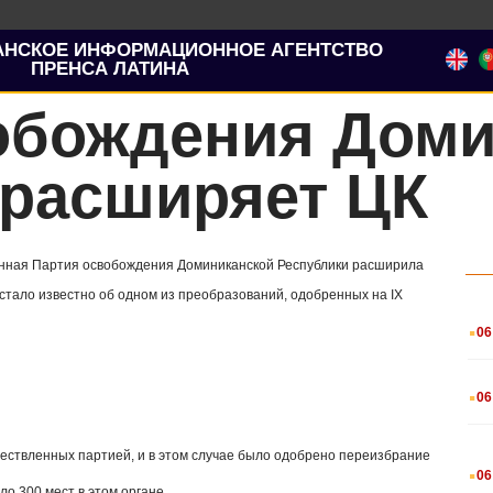
АНСКОЕ ИНФОРМАЦИОННОЕ АГЕНТСТВО
ПРЕНСА ЛАТИНА
обождения Доми
 расширяет ЦК
онная Партия освобождения Доминиканской Республики расширила
 стало известно об одном из преобразований, одобренных на IX
.
06
.
06
ествленных партией, и в этом случае было одобрено переизбрание
.
06
о 300 мест в этом органе.