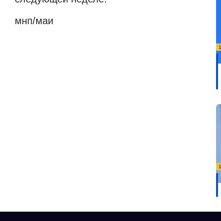
мнп
/
маи