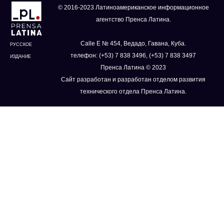
© 2016-2023 Латиноамериканское информационное
агентство Пренса Латина.
Calle E № 454, Ведадо, Гавана, Куба.
РУССКОЕ
телефон: (+53) 7 838 3496, (+53) 7 838 3497
ИЗДАНИЕ
Пренса Латина © 2023
Сайт разработан и разработан отделом развития
технического отдела Пренса Латина.