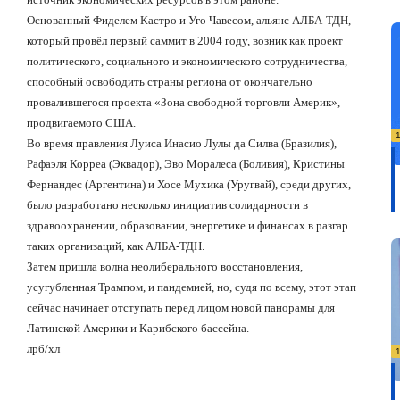
Основанный Фиделем Кастро и Уго Чавесом, альянс АЛБА-ТДН,
который провёл первый саммит в 2004 году, возник как проект
политического, социального и экономического сотрудничества,
способный освободить страны региона от окончательно
провалившегося проекта «Зона свободной торговли Америк»,
продвигаемого США.
Во время правления Луиса Инасио Лулы да Силва (Бразилия),
Рафаэля Корреа (Эквадор), Эво Моралеса (Боливия), Кристины
Фернандес (Аргентина) и Хосе Мухика (Уругвай), среди других,
было разработано несколько инициатив солидарности в
здравоохранении, образовании, энергетике и финансах в разгар
таких организаций, как АЛБА-ТДН.
Затем пришла волна неолиберального восстановления,
усугубленная Трампом, и пандемией, но, судя по всему, этот этап
сейчас начинает отступать перед лицом новой панорамы для
Латинской Америки и Карибского бассейна.
лрб/хл