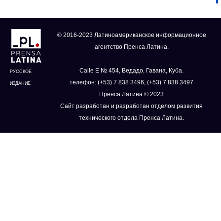
© 2016-2023 Латиноамериканское информационное
агентство Пренса Латина.
Calle E № 454, Ведадо, Гавана, Куба.
РУССКОЕ
телефон: (+53) 7 838 3496, (+53) 7 838 3497
ИЗДАНИЕ
Пренса Латина © 2023
Сайт разработан и разработан отделом развития
технического отдела Пренса Латина.