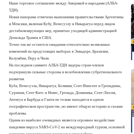
Наше торговое соглашение между Америкой и народами (АЛБА-
ТДН).
Новая панорама отмечена нынешними правительствами Аргентины
и Мексики, включая Кубу, Венесуэлу и Никарагуа перед лицом
дестабилизирующих мер, принятых уходящей администрацией
Дональда Трампа в США.
Точно так же остаются ожидания относительно возможных
изменений на предстоящих выборах в Эквадоре, Бразилии,
Колумбии, Перу и Чили.
На последнем саммите АЛБА-ТДН лидеры стран-членов
подчеркнули сильные стороны в возобновлении субрегионального
развития.
Куба, Венесуэла, Никарагуа, Боливия, Сент-Винсент и Гренадины,
Суринам, Сент-Китс и Невис, Гренада, Доминика, Сент-Люсия,
Антигуа и Барбуда и Гаити не только находятся в одном
географическом пространстве, но имеют общую историю и схожие
проблемы.
Одним из наиболее очевидных является огромное воздействие
пандемии вируса SARS-CoV-2 на международный туризм, основной
источник экономических ресурсов в этом районе.