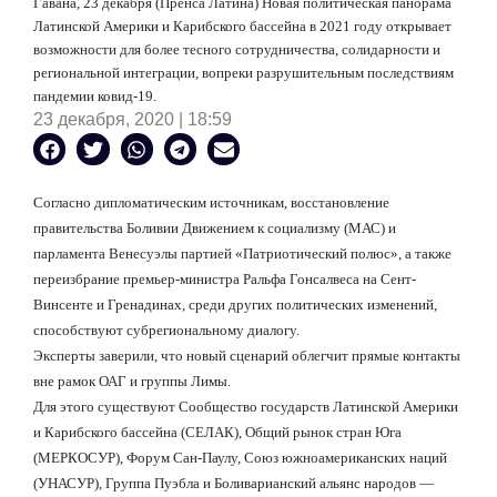
Гавана, 23 декабря (Пренса Латина) Новая политическая панорама
Латинской Америки и Карибского бассейна в 2021 году открывает
возможности для более тесного сотрудничества, солидарности и
региональной интеграции, вопреки разрушительным последствиям
пандемии ковид-19.
23 декабря, 2020 | 18:59
Согласно дипломатическим источникам, восстановление
правительства Боливии Движением к социализму (МАС) и
парламента Венесуэлы партией «Патриотический полюс», а также
переизбрание премьер-министра Ральфа Гонсалвеса на Сент-
Винсенте и Гренадинах, среди других политических изменений,
способствуют субрегиональному диалогу.
Эксперты заверили, что новый сценарий облегчит прямые контакты
вне рамок ОАГ и группы Лимы.
Для этого существуют Сообщество государств Латинской Америки
и Карибского бассейна (СЕЛАК), Общий рынок стран Юга
(МЕРКОСУР), Форум Сан-Паулу, Союз южноамериканских наций
(УНАСУР), Группа Пуэбла и Боливарианский альянс народов —