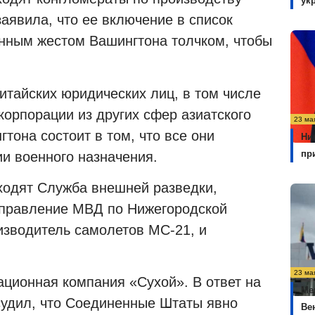
ук
заявила, что ее включение в список
нным жестом Вашингтона толчком, чтобы
китайских юридических лиц, в том числе
корпорации из других сфер азиатского
23 ма
тона состоит в том, что все они
Ни
пр
и военного назначения.
входят Служба внешней разведки,
управление МВД по Нижегородской
изводитель самолетов МС-21, и
23 ма
иационная компания «Сухой». В ответ на
Ме
судил, что Соединенные Штаты явно
Ве