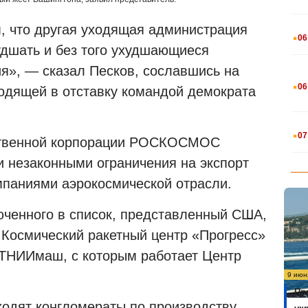
.
, что другая уходящая администрация
06
дшать и без того ухудшающиеся
я», — сказал Песков, сославшись на
.
06
ходящей в отставку командой демократа
.
07
рственной корпорации РОСКОСМОС
и незаконными ограничения на экспорт
мпаниями аэрокосмической отрасли.
юченного в список, представленный США,
Космический ракетный центр «Прогресс»
 ТНИИмаш, с которым работает Центр
9 июн
Пр
одят конгломераты по производству