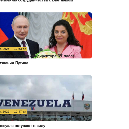
реплению сотрудничества с Вьетнамом
я, 2025
12:53 дп
карагуа поздравила директора RT после
изнания Путина
я, 2025
12:47 дп
ры по обеспечению безопасности выборов в
несуэле вступают в силу