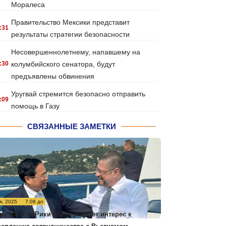
Моралеса
Правительство Мексики представит
:31
результаты стратегии безопасности
Несовершеннолетнему, напавшему на
:30
колумбийского сенатора, будут
предъявлены обвинения
Уругвай стремится безопасно отправить
:09
помощь в Газу
СВЯЗАННЫЕ ЗАМЕТКИ
я, 2025
7:08 дп
есса Коста-Рики подчеркивает интерес к