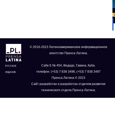
© 2016-2023 Латиноамериканское информационное
агентство Пренса Латина.
Calle E № 454, Ведадо, Гавана, Куба.
РУССКОЕ
телефон: (+53) 7 838 3496, (+53) 7 838 3497
ИЗДАНИЕ
Пренса Латина © 2023
Сайт разработан и разработан отделом развития
технического отдела Пренса Латина.