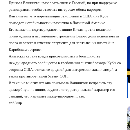
Призвал Вашингтон разорвать связи с Гаваной, но при поддержке
равноправия, чтобы ответить интересам обоих народов.
Ван считает, что нормализация отношений в США и
на Кубе
приведет к стабильности и развитию в Латинской Америке.
Его заявления подтверждают позицию Китая против политики
принуждения и настойчивое стремление Белого дома использовать
права человека в качестве аргумента для навязывания властей на
Карибском острове.
Азиатская страна всегда присоединялась к большинству
международного сообщества в требовании снятия блокады Кубы со
стороны США, считая ее вредной для интересов и жизни людей, а
также противоречащей Уставу ООН.
В течение многих лет она призывала Вашингтон исправить эту
враждебную позицию, осудив экстерриториальный характер его
санкций, что нарушает международное право.
лрб/имр