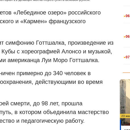
.
етов «Лебединое озеро» российского
06
ского и «Кармен» французского
.
06
ит симфонию Готтшалка, произведение из
 Кубы с хореографией Алонсо и музыкой,
.
07
ми американца Луи Моро Готтшалка.
аничен примерно до 340 человек в
воохранения, действующими во время
ей смерти, до 98 лет, прошла
путь, в котором объединила мастерство
23 ма
ество и педагогическую работу.
На