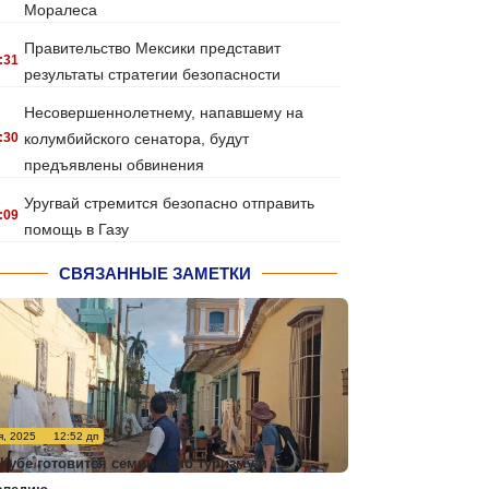
Моралеса
Правительство Мексики представит
:31
результаты стратегии безопасности
Несовершеннолетнему, напавшему на
:30
колумбийского сенатора, будут
предъявлены обвинения
Уругвай стремится безопасно отправить
:09
помощь в Газу
СВЯЗАННЫЕ ЗАМЕТКИ
я, 2025
12:52 дп
 Кубе готовится семинар по туризму и