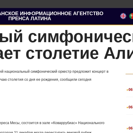
АНСКОЕ ИНФОРМАЦИОННОЕ АГЕНТСТВО
ПРЕНСА ЛАТИНА
ый симфоническ
ет столетие Ал
ский национальный симфонический оркестр предложит концерт в
учаю столетия со дня ее рождения, сообщили сегодня
.
06
.
06
ереса Месы, состоится в зале «Коваррубиас» Национального
.
06
оторая 21 декабря могла переступить вековой рубеж.