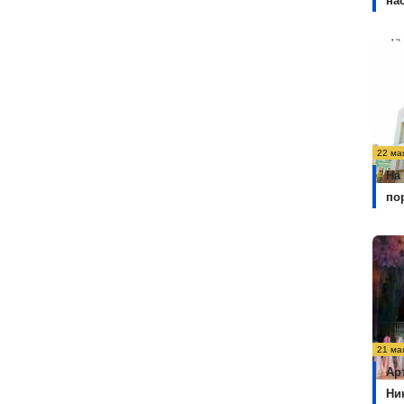
на
22 ма
На
по
21 ма
Ар
Ни