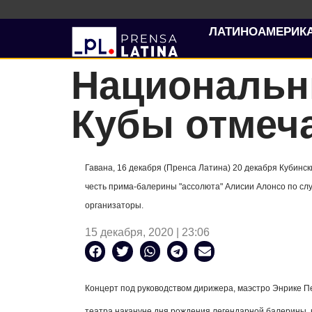
ЛАТИНОАМЕРИК
Национальн
Кубы отмеча
Гавана, 16 декабря (Пренса Латина) 20 декабря Кубин
честь прима-балерины "ассолюта" Алисии Алонсо по сл
организаторы.
15 декабря, 2020 | 23:06
Концерт под руководством дирижера, маэстро Энрике П
театра накануне дня рождения легендарной балерины, к