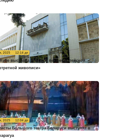
следию
я, 2025
12:14 дп
 Кубе выставка «Четыре века европейской
ртретной живописи»
я, 2025
12:04 дп
тисты Большого театра Беларуси выступят в
карагуа