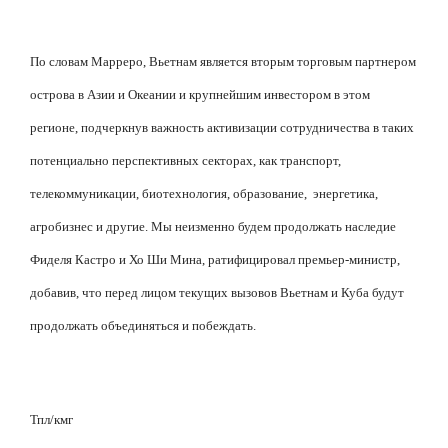
По словам Марреро, Вьетнам является вторым торговым партнером
острова в Азии и Океании и крупнейшим инвестором в этом
регионе, подчеркнув важность активизации сотрудничества в таких
потенциально перспективных секторах, как транспорт,
телекоммуникации, биотехнология, образование,
энергетика,
агробизнес и другие. Мы неизменно будем продолжать наследие
Фиделя Кастро и Хо Ши Мина, ратифицировал премьер-министр,
добавив, что перед лицом текущих вызовов Вьетнам и Куба будут
продолжать объединяться и побеждать.
Тпл/кмг