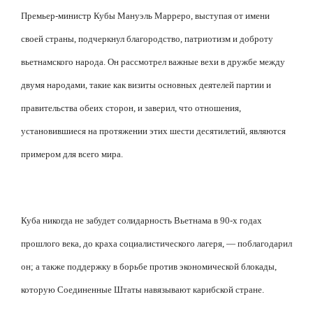
Премьер-министр Кубы Мануэль Марреро, выступая от имени
своей страны, подчеркнул благородство, патриотизм и доброту
вьетнамского народа. Он рассмотрел важные вехи в дружбе между
двумя народами, такие как визиты основных деятелей партии и
правительства обеих сторон, и заверил, что отношения,
установившиеся на протяжении этих шести десятилетий, являются
примером для всего мира.
Куба никогда не забудет солидарность Вьетнама в 90-х годах
прошлого века, до краха социалистического лагеря, — поблагодарил
он; а также поддержку в борьбе против экономической блокады,
которую Соединенные Штаты навязывают карибской стране.