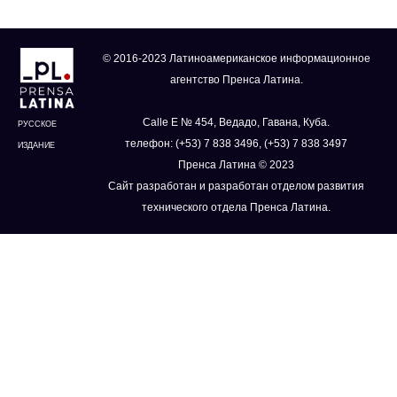
© 2016-2023 Латиноамериканское информационное
агентство Пренса Латина.
Calle E № 454, Ведадо, Гавана, Куба.
РУССКОЕ
телефон: (+53) 7 838 3496, (+53) 7 838 3497
ИЗДАНИЕ
Пренса Латина © 2023
Сайт разработан и разработан отделом развития
технического отдела Пренса Латина.