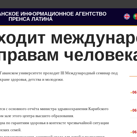
АНСКОЕ ИНФОРМАЦИОННОЕ АГЕНТСТВО
ПРЕНСА ЛАТИНА
оходит междуна
правам человек
в Гаванском университете проходит
III
Международный семинар под
хране здоровья, детства и молодежи.
.
06
.
тся с основного отчёта министра здравоохранения Карибского
06
ом зале этого центра высшего образования.
дна по гарантиям здоровья в контексте чрезвычайной ситуации
.
нских семей.
06
де вероисповедания, защитной среде для детей и подростков,