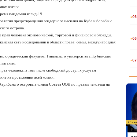
апах жизни.
.
время пандемии ковид-19.
06
ратегия предотвращения гендерного насилия на Кубе и борьбы с
ского острова.
.
 прав человека экономической, торговой и финансовой блокады,
06
анская сеть исследований в области права: семья, ме
ждународная
.
, юридический факультет Гаванского университета, Кубинская
07
спитания.
прав человека, в том числе свободный доступ к услугам
ние на протяжении всей жизни.
Карибского острова в члены Совета ООН по правам человека на
26 се
Ро