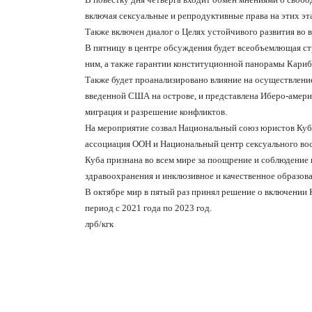
включая сексуальные и репродуктивные права на этих эт
Также включен диалог о Целях устойчивого развития во 
В пятницу в центре обсуждения будет всеобъемлющая ст
ним, а также гарантии конституционной панорамы Кариб
Также будет проанализировано влияние на осуществление
введенной США на острове, и представлена
Иберо-америк
миграция и разрешение конфликтов.
На мероприятие созвал Национальный союз юристов Кубы
ассоциация ООН и Национальный центр сексуального во
Куба признана во всем мире за поощрение и соблюдение 
здравоохранения и инклюзивное и качественное образова
В октябре мир в пятый раз принял решение о включении 
период с 2021 года по 2023 год.
лрб/кгк