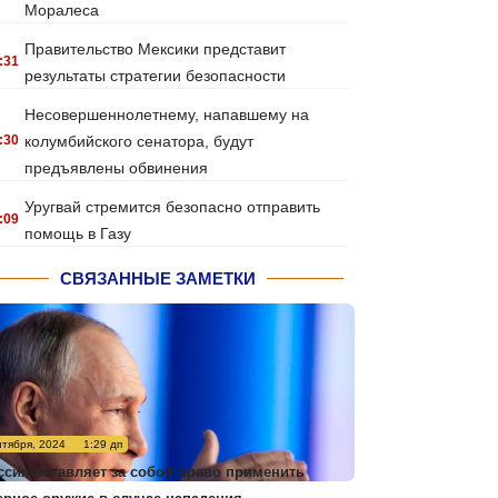
Моралеса
Правительство Мексики представит
:31
результаты стратегии безопасности
Несовершеннолетнему, напавшему на
:30
колумбийского сенатора, будут
предъявлены обвинения
Уругвай стремится безопасно отправить
:09
помощь в Газу
СВЯЗАННЫЕ ЗАМЕТКИ
нтября, 2024
1:29 дп
ссия оставляет за собой право применить