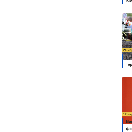
яд
26 ма
Ро
те
12 ма
Ви
фи