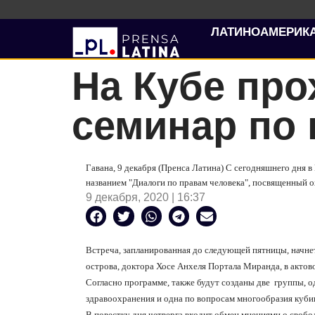
ЛАТИНОАМЕРИК
На Кубе пр
семинар по 
Гавана, 9 декабря (Пренса Латина) С сегодняшнего дня 
названием "Диалоги по правам человека", посвященный о
9 декабря, 2020 | 16:37
Встреча, запланированная до следующей пятницы, начне
острова, доктора Хосе Анхеля Портала Миранда, в актов
Согласно программе, также будут созданы две
группы, о
здравоохранения и одна по вопросам многообразия куби
В повестку дня четверга входит обмен мнениями о свобо