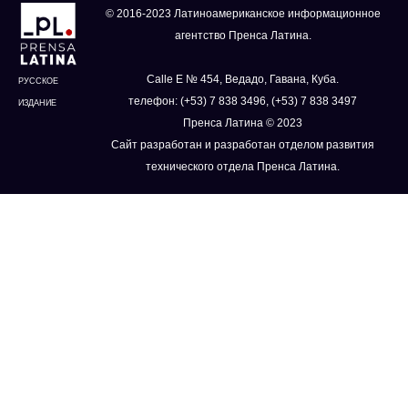
© 2016-2023 Латиноамериканское информационное
агентство Пренса Латина.
Calle E № 454, Ведадо, Гавана, Куба.
РУССКОЕ
телефон: (+53) 7 838 3496, (+53) 7 838 3497
ИЗДАНИЕ
Пренса Латина © 2023
Сайт разработан и разработан отделом развития
технического отдела Пренса Латина.