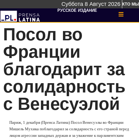
Суббота 8 Август 2026
КТО МЫ
РУССКОЕ ИЗДАНИЕ
Посол во
Франции
благодарит за
солидарность
с Венесуэлой
Париж, 1 декабря (Пренса Латина) Посол Венесуэлы во Франции
Мишель Мухика поблагодарил за солидарность с его страной перед
лицом агрессии западных держав и за уважение к парламентским