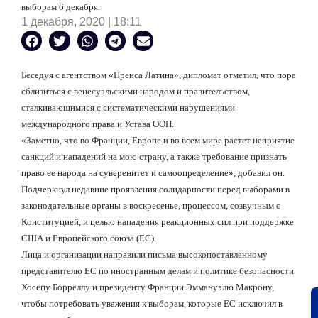
выборам 6 декабря.
1 декабря, 2020 | 18:11
Беседуя с агентством «Пренса Латина», дипломат отметил, что пора
сблизиться с венесуэльскими народом и правительством,
сталкивающимися с систематическими нарушениями
международного права и Устава ООН.
«Заметно, что во Франции, Европе и во всем мире растет неприятие
санкций и нападений на мою страну, а также требование признать
право ее народа на суверенитет и самоопределение», добавил он.
Подчеркнул недавние проявления солидарности перед выборами в
законодательные органы в воскресенье, процессом, созвучным с
Конституцией, и целью нападения реакционных сил при поддержке
США и Европейского союза (ЕС).
Лица и организации направили письма высокопоставленному
представителю ЕС по иностранным делам и политике безопасности
Хосепу Борреллу и президенту Франции Эммануэлю Макрону,
чтобы потребовать уважения к выборам, которые ЕС исключил в