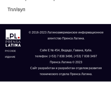
Тпл/вуп
© 2016-2023 Латиноамериканское информационное
агентство Пренса Латина.
Calle E № 454, Ведадо, Гавана, Куба.
РУССКОЕ
телефон: (+53) 7 838 3496, (+53) 7 838 3497
ИЗДАНИЕ
Пренса Латина © 2023
Сайт разработан и разработан отделом развития
технического отдела Пренса Латина.