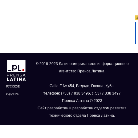
© 2016-2023 Латиноамериканское информационное
агентство Пренса Латина.
Calle E № 454, Ведадо, Гавана, Куба.
РУССКОЕ
телефон: (+53) 7 838 3496, (+53) 7 838 3497
ИЗДАНИЕ
Пренса Латина © 2023
Сайт разработан и разработан отделом развития
технического отдела Пренса Латина.