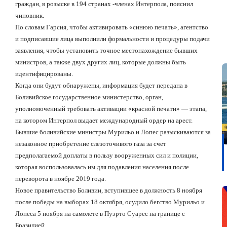
граждан, в розыске в 194 странах -членах Интерпола, пояснил
чиновник.
По словам Гарсия, чтобы активировать «синюю печать», агентство
и подписавшие лица выполнили формальности и процедуры подачи
заявления, чтобы установить точное местонахождение бывших
министров, а также двух других лиц, которые должны быть
идентифицированы.
Когда они будут обнаружены, информация будет передана в
Боливийское государственное министерство, орган,
уполномоченный требовать активации «красной печати» — этапа,
на котором Интерпол выдает международный ордер на арест.
Бывшие боливийские министры Мурильо и Лопес разыскиваются за
незаконное приобретение слезоточивого газа за счет
предполагаемой доплаты в пользу вооруженных сил и полиции,
которая воспользовалась им для подавления населения после
переворота в ноябре 2019 года.
Новое правительство Боливии, вступившее в должность 8 ноября
после победы на выборах 18 октября, осудило бегство Мурильо и
Лопеса 5 ноября на самолете в Пуэрто Суарес на границе с
Бразилией.