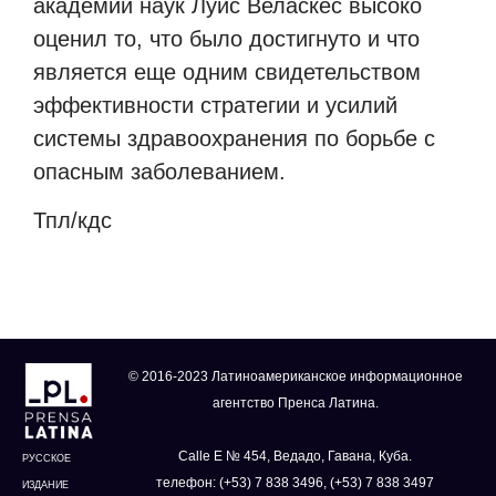
академии наук Луис Веласкес высоко
оценил то, что было достигнуто и что
является еще одним свидетельством
эффективности стратегии и усилий
системы здравоохранения по борьбе с
опасным заболеванием.
Тпл/кдс
© 2016-2023 Латиноамериканское информационное
агентство Пренса Латина.
Calle E № 454, Ведадо, Гавана, Куба.
РУССКОЕ
телефон: (+53) 7 838 3496, (+53) 7 838 3497
ИЗДАНИЕ