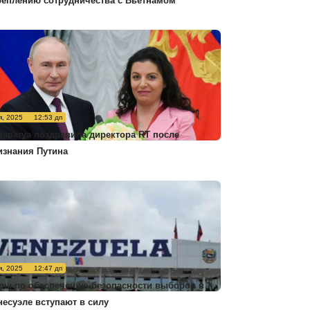
реплению сотрудничества с Вьетнамом
я, 2025
12:53 дп
карагуа поздравила директора RT после
изнания Путина
я, 2025
12:47 дп
ры по обеспечению безопасности выборов в
несуэле вступают в силу