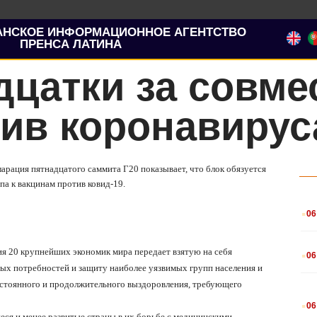
АНСКОЕ ИНФОРМАЦИОННОЕ АГЕНТСТВО
ПРЕНСА ЛАТИНА
дцатки за совме
тив коронавирус
ларация пятнадцатого саммита Г20 показывает, что блок обязуется
а к вакцинам против ковид-19.
.
06
.
я 20 крупнейших экономик мира передает взятую на себя
06
вых потребностей и защиту наиболее уязвимых групп населения и
остоянного и продолжительного выздоровления, требующего
.
06
я и менее развитые страны в их борьбе с медицинскими,