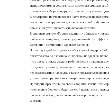
экономическими и социальными последствиями ковид-19,
сталкиваются Африка и другие страны», — указывает до
В декларации подчеркивается настоятельная необходимо
доступных инструментов для защиты жизней, рабочих ме
повышения устойчивости финансовой системы.
В широком смысле «Группа двадцати» обязалась «повыша
глобальные пандемии, а также укреплять общую эффекти
Всемирной организации здравоохранения».
После двух дней виртуальных обсуждений лидеров Г20 о
обязательства по оказанию конкретной поддержки наибол
путь роста, а также создать рабочие места и защищать 
Среди выступлений, получивших наибольшую огласку в п
передал послание надежды, а также предложил решения п
укрепят роль Группы в международном мировом порядке 
Президент Аргентины, со своей стороны, заявил, что ми
искоренение бедности будет далекой целью, если руково
глобальный вызов, вызванный новым коронавирусом.
мнп/крк