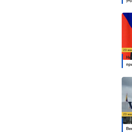
ук
23 ма
Ни
пр
23 ма
Ме
Ве