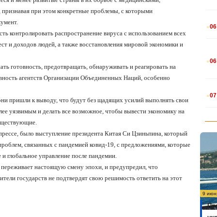
 признавая при этом конкретные проблемы, с которыми
.
кумент.
06
сть контролировать распространение вируса с использованием всех
ст и доходов людей, а также восстановления мировой экономики и
.
06
ть готовность, предотвращать, обнаруживать и реагировать на
вность агентств Организации Объединенных Наций, особенно
.
07
ни пришли к выводу, что будут без щадящих усилий выполнять свои
ее уязвимым и делать все возможное, чтобы вывести экономику на
существующие.
рессе, было выступление президента Китая Си Цзиньпина, который
роблем, связанных с пандемией ковид-19, с предложениями, которые
и глобальное управление после пандемии.
р переживает настоящую смену эпохи, и предупредил, что
дители государств не подтвердят свою решимость ответить на этот
9 июн
Пр