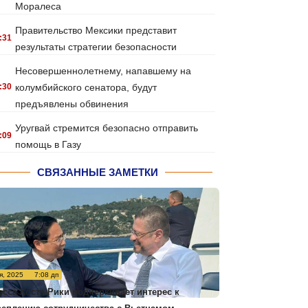
Моралеса
Правительство Мексики представит
:31
результаты стратегии безопасности
Несовершеннолетнему, напавшему на
:30
колумбийского сенатора, будут
предъявлены обвинения
Уругвай стремится безопасно отправить
:09
помощь в Газу
СВЯЗАННЫЕ ЗАМЕТКИ
я, 2025
7:08 дп
есса Коста-Рики подчеркивает интерес к