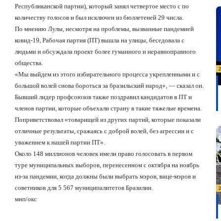
Республиканской партии), который занял четвертое место с по
количеству голосов и был исключен из бюллетеней 29 числа.
По мнению Лулы, несмотря на проблемы, вызванные пандемией
ковид-19, Рабочая партия (ПТ) вышла на улицы, беседовала с
людьми и обсуждала проект более гуманного и неравноправного
общества.
«Мы выйдем из этого избирательного процесса укрепленными и с
большой волей снова бороться за бразильский народ», — сказал он.
Бывший лидер профсоюзов также поздравил кандидатов в ПТ и
членов партии, которые объехали страну в такие тяжелые времена.
Поприветствовал «товарищей из других партий, которые показали
отличные результаты, сражаясь с доброй волей, без агрессии и с
уважением к нашей партии ПТ».
Около 148 миллионов человек имели право голосовать в первом
туре муниципальных выборов, перенесенном с октября на ноябрь
из-за пандемии, когда должны были выбрать мэров, вице-мэров и
советников для 5 567 муниципалитетов Бразилии.
мнп/окс