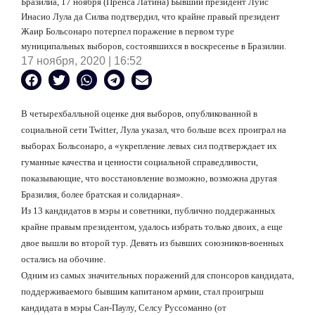
Бразилиа, 17 ноября (Пренса Латина) Бывший президент Луис
Инасио Лула да Силва подтвердил, что крайне правый президент
Жаир Больсонаро потерпел поражение в первом туре
муниципальных выборов, состоявшихся в воскресенье в Бразилии.
17 ноября, 2020 | 16:52
В четырехбалльной оценке дня выборов, опубликованной в
социальной сети
Twitter
, Лула указал, что больше всех проиграл на
выборах Больсонаро, а «укрепление левых сил подтверждает их
гуманные качества и ценности социальной справедливости,
показывающие, что восстановление возможно, возможна другая
Бразилия, более братская и солидарная».
Из 13 кандидатов в мэры и советники, публично поддержанных
крайне правым президентом, удалось избрать только двоих, а еще
двое вышли во второй тур. Девять из бывших союзников-военных
остались на обочине.
Одним из самых значительных поражений для спонсоров кандидата,
поддерживаемого бывшим капитаном армии, стал проигрыш
кандидата в мэры Сан-Паулу, Селсу Руссоманно (от