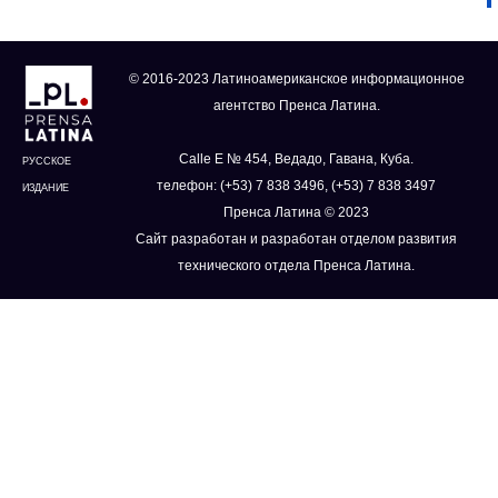
© 2016-2023 Латиноамериканское информационное
агентство Пренса Латина.
Calle E № 454, Ведадо, Гавана, Куба.
РУССКОЕ
телефон: (+53) 7 838 3496, (+53) 7 838 3497
ИЗДАНИЕ
Пренса Латина © 2023
Сайт разработан и разработан отделом развития
технического отдела Пренса Латина.