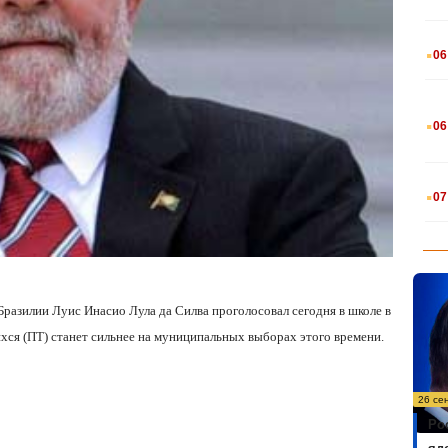
.
06
.
06
.
07
Бразилии Луис Инасио Лула да Силва проголосовал сегодня в школе в
ихся (ПТ) станет сильнее на муниципальных выборах этого времени.
26 се
Ро