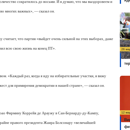
яд
 количество сократилось до восьми. И я думаю, что мы выздоровеем и
 во многих важных», — сказал он.
у считает, что партия «выйдет очень сильной на этих выборах, даже
вил всю свою жизнь на конец ПТ».
26 ма
Ро
те
вом. «Каждый раз, когда я иду на избирательные участки, я вижу
ест для примирения демократии в нашей стране», — сказал он.
 Жоао Фирмину Коррейя де Араужу в Сан-Бернарду-ду-Кампу,
12 ма
Ви
крайне правого президента Жаира Болсонару «величайшей
фи