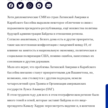
Хотя дипломатические СМИ из стран Латинской Америки и
Карибского бассейна выразили некоторое облегчение в связи с
поражением президента-республиканца, ещё неизвестна политика
будущей администрации Байдена в отношении региона.
Согласно аналитикам, у Белого дома есть и другие приоритеты,
такие как неотложная конфронтация с пандемией ковид-19, её
влияние на занятость и национальную экономику, политическая и
социальная поляризация США, помимо ошибок, нанесенных их
союзникам и другим державам.
Мало кто верит, что проблемы Латинской Америки и Карибского
бассейна внезапно станут приоритетными для Вашингтона, но,
возможно, они столкнутся с другим подходом, нежели
четырехлетний срок Трампа и Организация американских
государств Луиса Альмагро (ОАГ).
В этом трудном году для всех в этом географическом регионе было
много теней и огней, которые заставят Байдена и его вице-
президента Камалу Харрис пересмотреть видение и, в конечном