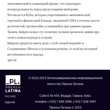
экономический и социальный кризис, что порождает
неопределенность перед предстоящими выборами.
Что касается Кубы, которая сопротивлялась экономической,
торговой и финансовой блокаде, введённой США в течение шести
десятилетий, чрезвычайно усилившейся при администрации
Трампа, Байден назвал эту политику полным провалом, заявив при
этом о новом подходе к острову.
Байдену придется иметь дело с этой «новой нормой» в
Соединенных Штатах и
остальном регионе, со всей их историей
нестабильности и надежд.
лрб
/
лб
© 2016-2023 Латиноамериканское информационное
агентство Пренса Латина.
Calle E № 454, Ведадо, Гавана, Куба.
РУССКОЕ
телефон: (+53) 7 838 3496, (+53) 7 838 3497
ИЗДАНИЕ
Пренса Латина © 2023