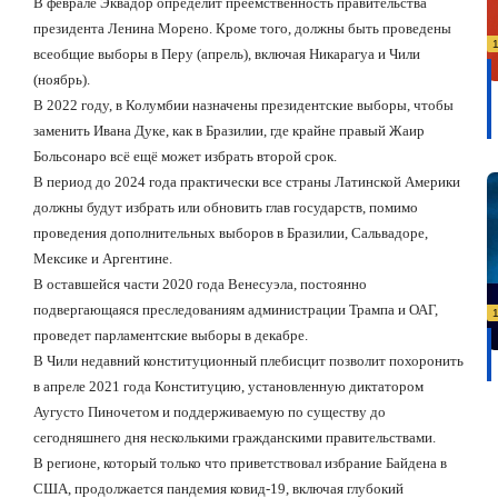
В феврале Эквадор определит преемственность правительства
президента Ленина Морено. Кроме того, должны быть проведены
всеобщие выборы в Перу (апрель), включая Никарагуа и Чили
(ноябрь).
В 2022 году, в Колумбии назначены президентские выборы, чтобы
заменить Ивана Дуке, как в Бразилии, где крайне правый Жаир
Больсонаро всё ещё может избрать второй срок.
В период до 2024 года практически все страны Латинской Америки
должны будут избрать или обновить глав государств, помимо
проведения дополнительных выборов в Бразилии, Сальвадоре,
Мексике и Аргентине.
В оставшейся части 2020 года Венесуэла, постоянно
подвергающаяся преследованиям администрации Трампа и ОАГ,
проведет парламентские выборы в декабре.
В Чили недавний конституционный плебисцит позволит похоронить
в апреле 2021 года Конституцию, установленную диктатором
Аугусто Пиночетом и поддерживаемую по существу до
сегодняшнего дня несколькими гражданскими правительствами.
В регионе, который только что приветствовал избрание Байдена в
США, продолжается пандемия ковид-19, включая глубокий