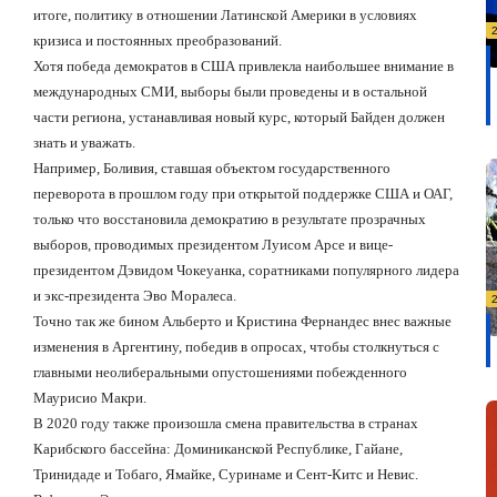
итоге, политику в отношении Латинской Америки в условиях
кризиса и постоянных преобразований.
Хотя победа демократов в США привлекла наибольшее внимание в
международных СМИ, выборы были проведены и в остальной
части региона, устанавливая новый курс, который Байден должен
знать и уважать.
Например, Боливия, ставшая объектом государственного
переворота в прошлом году при открытой поддержке США и ОАГ,
только что восстановила демократию в результате прозрачных
выборов, проводимых президентом Луисом Арсе и вице-
президентом Дэвидом Чокеуанка, соратниками популярного лидера
и экс-президента Эво Моралеса.
Точно так же бином Альберто и Кристина Фернандес внес важные
изменения в Аргентину, победив в опросах, чтобы столкнуться с
главными неолиберальными опустошениями побежденного
Маурисио Макри.
В 2020 году также произошла смена правительства в странах
Карибского бассейна: Доминиканской Республике, Гайане,
Тринидаде и Тобаго, Ямайке, Суринаме и Сент-Китс и Невис.