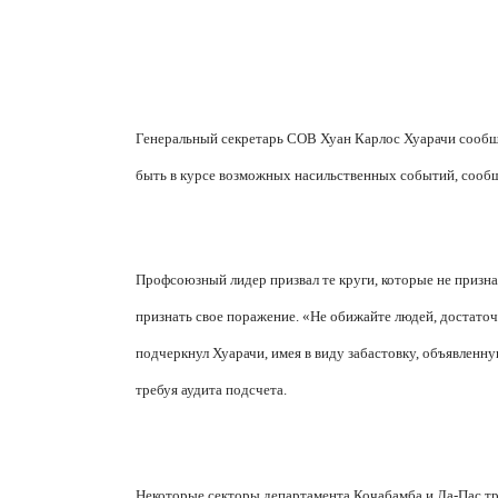
Генеральный секретарь COB Хуан Карлос Хуарачи сообщи
быть в курсе возможных насильственных событий, сообщ
Профсоюзный лидер призвал те круги, которые не приз
признать свое поражение. «Не обижайте людей, достато
подчеркнул Хуарачи, имея в виду забастовку, объявлен
требуя аудита подсчета.
Некоторые секторы департамента Кочабамба и Ла-Пас тр