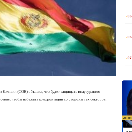
.
06
.
06
.
07
з Боливии (COB) объявил, что будет защищать инаугурацию
сенье, чтобы избежать конфронтации со стороны тех секторов,
26 се
Ро