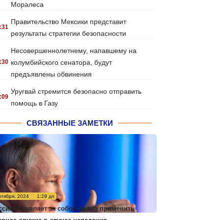
Моралеса
Правительство Мексики представит
:31
результаты стратегии безопасности
Несовершеннолетнему, напавшему на
:30
колумбийского сенатора, будут
предъявлены обвинения
Уругвай стремится безопасно отправить
:09
помощь в Газу
СВЯЗАННЫЕ ЗАМЕТКИ
нтября, 2024
1:29 дп
ссия оставляет за собой право применить