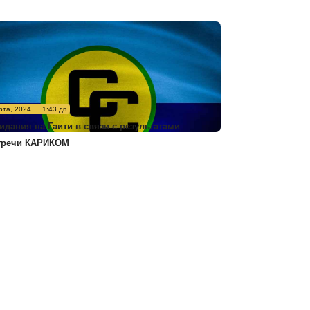
рта, 2024
1:43 дп
идания на Гаити в связи с результатами
тречи КАРИКОМ