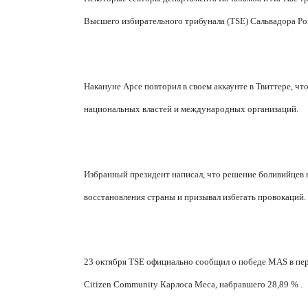
Высшего избирательного трибунала (
TSE
) Сальвадора Ро
Накануне Арсе повторил в своем аккаунте в Твиттере, ч
национальных властей и международных организаций.
Избранный президент написал, что решение боливийцев н
восстановления страны и призывал избегать провокаций.
23 октября TSE официально сообщил о победе MAS в пе
Citizen Community Карлоса Меса, набравшего 28,89 % .