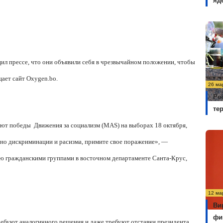
яд
л прессе, что они объявили себя в чрезвычайном положении, чтобы
ает сайт Oxygen.bo.
26 ма
Ро
те
нают победы
Движения за социализм (
MAS
) на выборах 18 октября,
чно дискриминации и расизма, примите свое поражение», —
ную гражданскими группами в восточном департаменте Санта-Крус,
12 ма
Ви
фи
ебуют аналогичного решения и даже требуют отставки президента