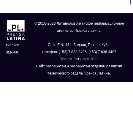
© 2016-2023 Латиноамериканское информационное
агентство Пренса Латина.
Calle E № 454, Ведадо, Гавана, Куба.
РУССКОЕ
телефон: (+53) 7 838 3496, (+53) 7 838 3497
ИЗДАНИЕ
Пренса Латина © 2023
Сайт разработан и разработан отделом развития
технического отдела Пренса Латина.