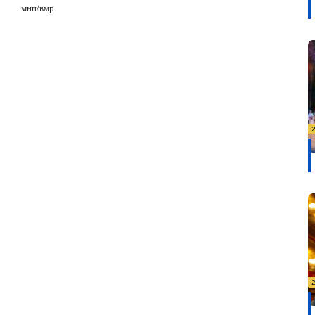
мнп/вмр