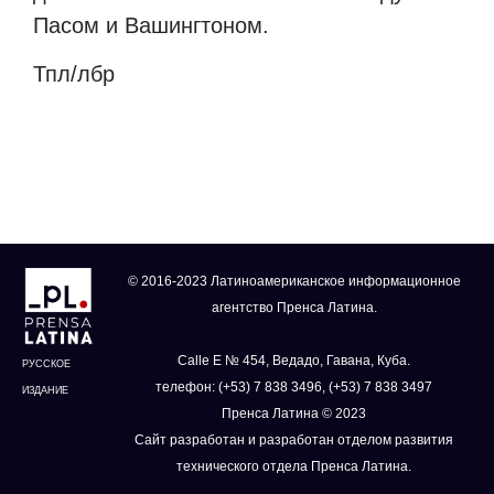
Пасом и Вашингтоном.
Тпл/лбр
© 2016-2023 Латиноамериканское информационное
агентство Пренса Латина.
Calle E № 454, Ведадо, Гавана, Куба.
РУССКОЕ
телефон: (+53) 7 838 3496, (+53) 7 838 3497
ИЗДАНИЕ
Пренса Латина © 2023
Сайт разработан и разработан отделом развития
технического отдела Пренса Латина.