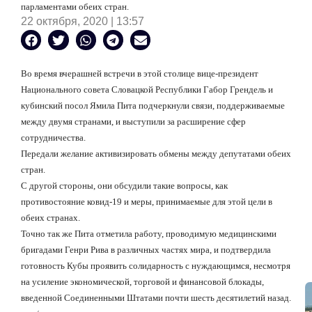
парламентами обеих стран.
22 октября, 2020 | 13:57
Во время вчерашней встречи в этой столице вице-президент
Национального совета Словацкой Республики Габор Грендель и
кубинский посол Ямила Пита подчеркнули связи, поддерживаемые
между двумя странами, и выступили за расширение сфер
сотрудничества.
Передали желание активизировать обмены между депутатами обеих
стран.
С другой стороны, они обсудили такие вопросы, как
противостояние ковид-19 и меры, принимаемые для этой цели в
обеих странах.
Точно так же Пита отметила работу, проводимую медицинскими
бригадами Генри Рива в различных частях мира, и подтвердила
готовность Кубы проявить солидарность с нуждающимся, несмотря
на усиление экономической, торговой и финансовой блокады,
введенной Соединенными Штатами почти шесть десятилетий назад.