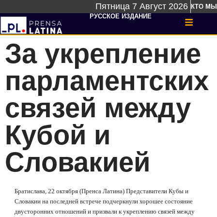
Пятница 7 Август 2026
КТО МЫ
РУССКОЕ ИЗДАНИЕ
За укрепление
парламентских
связей между
Кубой и
Словакией
Братислава, 22 октября (Пренса Латина) Представители Кубы и
Словакии на последней встрече подчеркнули хорошее состояние
двусторонних отношений и призвали к укреплению связей между