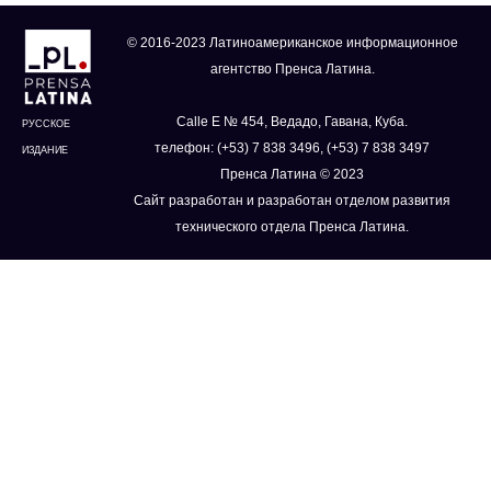
© 2016-2023 Латиноамериканское информационное
агентство Пренса Латина.
Calle E № 454, Ведадо, Гавана, Куба.
РУССКОЕ
телефон: (+53) 7 838 3496, (+53) 7 838 3497
ИЗДАНИЕ
Пренса Латина © 2023
Сайт разработан и разработан отделом развития
технического отдела Пренса Латина.