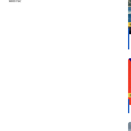
мнп/гас