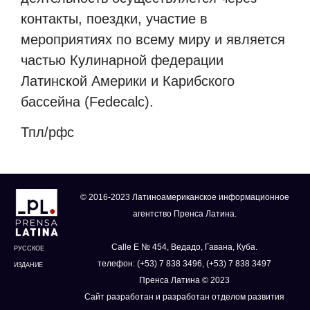
контакты, поездки, участие в
мероприятиях по всему миру и является
частью Кулинарной федерации
Латинской Америки и Карибского
бассейна (Fedecalc).
Тпл/рфс
© 2016-2023 Латиноамериканское информационное
агентство Пренса Латина.
Calle E № 454, Ведадо, Гавана, Куба.
РУССКОЕ
телефон: (+53) 7 838 3496, (+53) 7 838 3497
ИЗДАНИЕ
Пренса Латина © 2023
Сайт разработан и разработан отделом развития