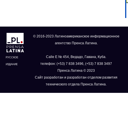
© 2016-2023 Латиноамериканское информационное
агентство Пренса Латина.
Calle E № 454, Ведадо, Гавана, Куба.
РУССКОЕ
телефон: (+53) 7 838 3496, (+53) 7 838 3497
ИЗДАНИЕ
Пренса Латина © 2023
Сайт разработан и разработан отделом развития
технического отдела Пренса Латина.