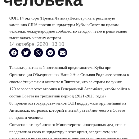
ООН, 14 октября (Пренса Латина) Несмотря на агрессивную
кампанию США против кандидатуры Кубы в Совет по правам
человека, международное сообщество сегодня четко и решительно
высказалось в пользу острова.
14 октября, 2020 | 13:10
Так альтернативный постоянный представитель Кубы при
Организации Объединенных Наций Ана Сильвия Родригес заявила в
своем официальном аккаунте в Твиттере, что ее страна получила
170 голосов в этот вторник в Генеральной Ассамблее, чтобы войти в
состав Совета на трехлетний период (2021-2023 годы).
88 процентов государств-членов ООН поддержали крупнейший из
Антильских островов, который в пятый раз займет место в Совете
по правам человека.
Согласно ноте кубинского Министерства иностранных дел, страна
представила свою кандидатуру в этот орган, гордясь тем, что
находится в числе стран, правительства которых много сделали для