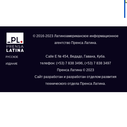
© 2016-2023 Латиноамериканское информационное
агентство Пренса Латина.
Calle E № 454, Ведадо, Гавана, Куба.
РУССКОЕ
телефон: (+53) 7 838 3496, (+53) 7 838 3497
ИЗДАНИЕ
Пренса Латина © 2023
Сайт разработан и разработан отделом развития
технического отдела Пренса Латина.