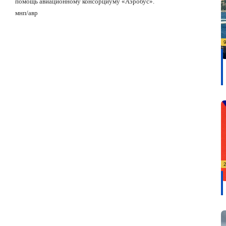
помощь авиационному консорциуму «Аэробус».
мнп/авр