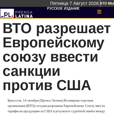
Пятница 7 Август 2026
КТО МЫ
РУССКОЕ ИЗДАНИЕ
ВТО разрешает
Европейскому
союзу ввести
санкции
против США
Брюссель, 14 октября (Пренса Латина) Всемирная торговая
организация (ВТО) сегодня разрешила Европейскому Союзу ввести
тарифы на продукцию из США в результате судебной тяжбы между