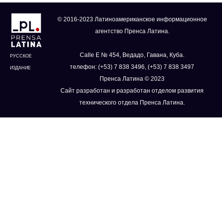
© 2016-2023 Латиноамериканское информационное
агентство Пренса Латина.
Calle E № 454, Ведадо, Гавана, Куба.
РУССКОЕ
телефон: (+53) 7 838 3496, (+53) 7 838 3497
ИЗДАНИЕ
Пренса Латина © 2023
Сайт разработан и разработан отделом развития
технического отдела Пренса Латина.