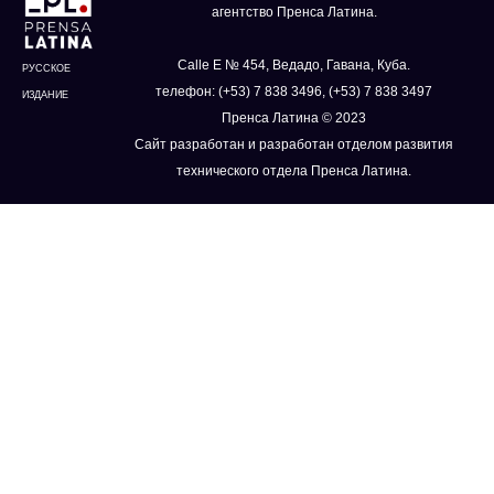
агентство Пренса Латина.
Calle E № 454, Ведадо, Гавана, Куба.
РУССКОЕ
телефон: (+53) 7 838 3496, (+53) 7 838 3497
ИЗДАНИЕ
Пренса Латина © 2023
Сайт разработан и разработан отделом развития
технического отдела Пренса Латина.