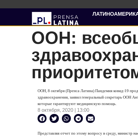
ЛАТИНОАМЕРИК
ООН: всеоб
здравоохра
приоритето
ООН, 8 октября (Пренса Латина) Пандемия ковид-19 про
здравоохранения, заявил генеральный секретарь ООН Ан
которые гарантируют медицинскую помощь.
8 октября, 2020 | 13:00
Представляя отчет по этому вопросу в среду, министр н