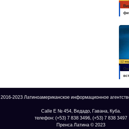
Ви
фи
12 ма
Ож
вс
 2016-2023 Латиноамериканское информационное агентств
Calle E № 454, Ведадо, Гавана, Куба.
телефон: (+53) 7 838 3496, (+53) 7 838 3497
Пренса Латина © 2023