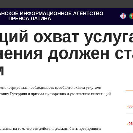
АНСКОЕ ИНФОРМАЦИОННОЕ АГЕНТСТВО
ПРЕНСА ЛАТИНА
щий охват услуг
нения должен ст
м
демонстрировала необходимость всеобщего охвата услугами
тониу Гутерриш и призвал к ускорению и увеличению инвестиций,
.
06
.
06
астаивал на том, что эти действия должны быть предприняты