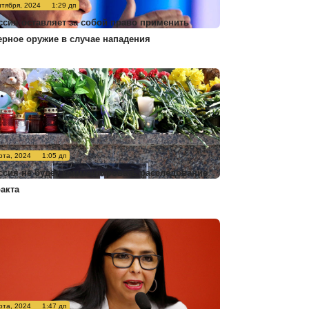
нтября, 2024
1:29 дп
ссия оставляет за собой право применить
ерное оружие в случае нападения
рта, 2024
1:05 дп
ссия не будет комментировать расследование
ракта
рта, 2024
1:47 дп