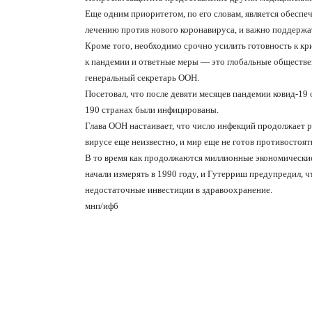
Еще одним приоритетом, по его словам, является обеспеч
лечению против нового коронавируса, и важно поддержа
Кроме того, необходимо срочно усилить готовность к кр
к пандемии и ответные меры — это глобальные обществ
генеральный секретарь ООН.
Посетовал, что после девяти месяцев пандемии ковид-19 
190 странах были инфицированы.
Глава ООН настаивает, что число инфекций продолжает р
вирусе еще неизвестно, и мир еще не готов противостоят
В то время как продолжаются миллионные экономические п
начали измерять в 1990 году, и Гутерриш предупредил, ч
недостаточные инвестиции в здравоохранение.
мнп/ифб