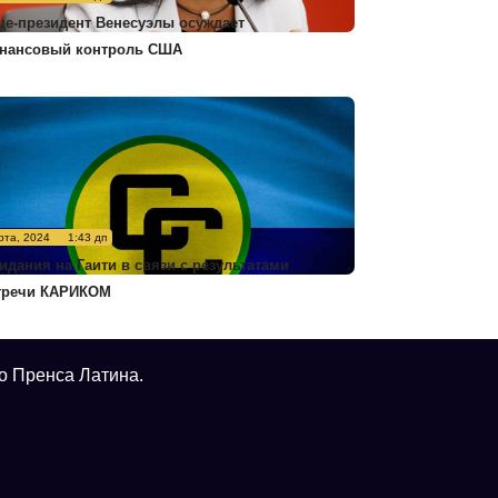
це-президент Венесуэлы осуждает
нансовый контроль США
рта, 2024
1:43 дп
идания на Гаити в связи с результатами
тречи КАРИКОМ
о Пренса Латина.