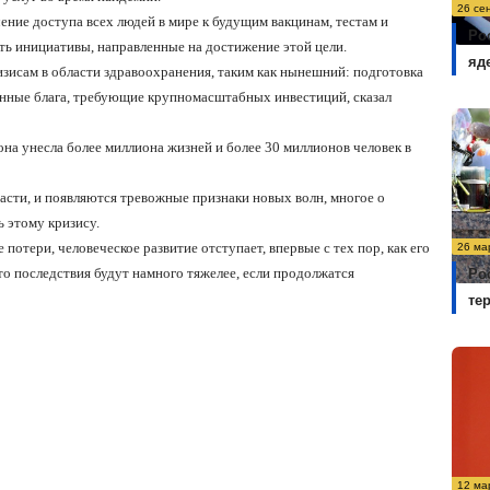
26 се
ение доступа всех людей в мире к будущим вакцинам, тестам и
Ро
ть инициативы, направленные на достижение этой цели.
яд
изисам в области здравоохранения, таким как нынешний: подготовка
енные блага, требующие крупномасштабных инвестиций, сказал
она унесла более миллиона жизней и более 30 миллионов человек в
асти, и появляются тревожные признаки новых волн, многое о
ь этому кризису.
отери, человеческое развитие отступает, впервые с тех пор, как его
26 ма
то последствия будут намного тяжелее, если продолжатся
Ро
те
12 ма