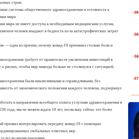
азных стран.
.
епкие системы общественного здравоохранения и готовность к
06
ики мира.
ения мира не имеет доступа к необходимым медицинским услугам,
.
ллионов человек впадают в бедность из-за катастрофических затрат
06
ии — одна из причин, почему ковид-19 причинил столько боли и
.
06
авоохранения требует от правительств увеличения инвестиций в
о рисках, чтобы мир никогда больше не столкнулся с ситуацией,
.
07
равоохранения были инклюзивными и справедливыми, без
ависеть от экономического положения каждого человека, подчеркнул
аботать в направлении всеобщего охвата услугами здравоохранения в
0 года, мы не можем ждать 10 лет, поскольку сейчас это более
 призвал контролировать передачу ковид-19 с помощью
ординированных глобальных ответных мер.
услуг во время пандемии.