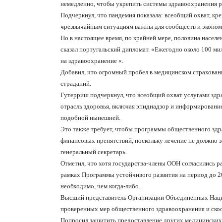
немедленно, чтобы укрепить системы здравоохранения р
Подчеркнул, что пандемия показала: всеобщий охват, кр
чрезвычайным ситуациям важны для сообществ и эконом
Но в настоящее время, по крайней мере, половина насел
сказал португальский дипломат. «Ежегодно около 100 ми
на здравоохранение «.
Добавил, что огромный пробел в медицинском страхован
страданий.
Гутерриш подчеркнул, что всеобщий охват услугами здр
отрасль здоровья, включая эпиднадзор и информирование 
подобной нынешней.
Это также требует, чтобы программы общественного зд
финансовых препятствий, поскольку лечение не должно з
генеральный секретарь.
Отметил, что хотя государства-члены ООН согласились р
рамках Программы устойчивого развития на период до 203
необходимо, чем когда-либо.
Высший представитель Организации Объединенных Наций
проверенных мер общественного здравоохранения и ско
Попросил защитить предоставление других медицинских 